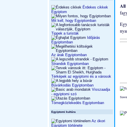
All
Érdekes cikkek
Egyiptom
fag
Mit kell, hogy Egyiptomban
Egy
nya
Tippek a turisták
Időjárás
Egyiptomban
Az árak Egyiptomban
Strandok Egyiptomban
Térképek az egyiptomi és a városok
Búvárkodás Egyiptomban
Visszaadja
- egyiptomi szó
Szerz
Tömegközlekedés Egyiptomban
Egyiptomi kultúra
Az ókori
Egyiptom története