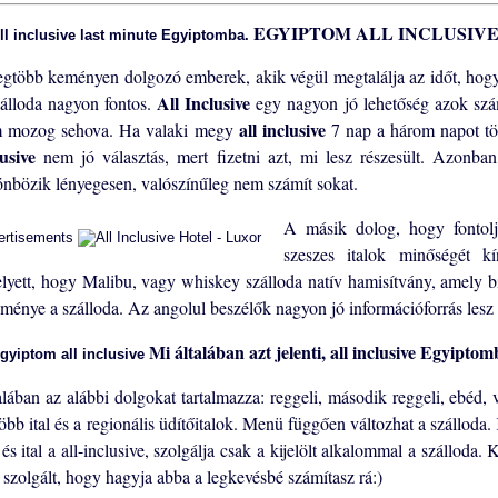
EGYIPTOM ALL INCLUSIV
egtöbb keményen dolgozó emberek, akik végül megtalálja az időt, hogy
All Inclusive
zálloda nagyon fontos.
egy nagyon jó lehetőség azok szá
all inclusive
 mozog sehova. Ha valaki megy
7 nap a három napot töl
lusive
nem jó választás, mert fizetni azt, mi lesz részesült. Azonba
önbözik lényegesen, valószínűleg nem számít sokat.
A másik dolog, hogy fontolj
ertisements
szeszes italok minőségét kí
lyett, hogy Malibu, vagy whiskey szálloda natív hamisítvány, amely 
eménye a szálloda. Az angolul beszélők nagyon jó információforrás lesz
Mi általában azt jelenti,
all inclusive
Egyiptom
alában az alábbi dolgokat tartalmazza: reggeli, második reggeli, ebéd, 
több ital és a regionális üdítőitalok. Menü függően változhat a szálloda
 és ital a all-inclusive, szolgálja csak a kijelölt alkalommal a szállod
a szolgált, hogy hagyja abba a legkevésbé számítasz rá:)