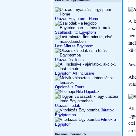
Utazás Egyiptom - Home
A l
a s
Szállások itt: Egyiptom
nem
inc
Last Minute Egyiptom
kül
Utazás és Tours
Adv
Egyiptom All Inclusive
Ahe
vél
Opcionális Tours
Nile Hajóutak
Utazási irodák
Ált
Járatok
leg
Egyiptomba
Filmek a
étel
Egyiptom
arr
Hasznos információk