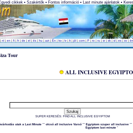
yedi cikkek • Szakértők • Fontos információ • Last minute ajánlatok • Keresés
|
nl
|
en
|
fi
|
fr
|
de
|
el
|
és
|
hu
|
azt
|
Én
|
ko
|
lv
|
lt
|
jól
|
com
|
P
|
ro
|
ru
|
sr
|
sk
|
sl
|
es
|
sv
|
é
ALL INCLUSIVE EGYIPT
SUPER KERESÉS: FIND ALL INCLUSIVE EGYIPTOM
várkodás utak a Last Minute
""
olcsó all inclusive Varsó
""
Egyiptom szuper all inclusive
""
Egyiptom last minute
"