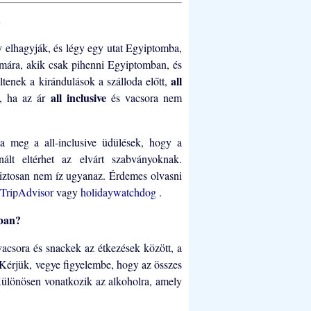
E
 elhagyják, és légy egy utat Egyiptomba,
mára, akik csak pihenni Egyiptomban, és
all
tenek a kirándulások a szálloda előtt,
all inclusive
n, ha az ár
és vacsora nem
a meg a all-inclusive üdülések, hogy a
nált eltérhet az elvárt szabványoknak.
biztosan nem íz ugyanaz. Érdemes olvasni
TripAdvisor
vagy
holidaywatchdog
.
ban?
vacsora és snackek az étkezések között, a
. Kérjük, vegye figyelembe, hogy az összes
a. Különösen vonatkozik az alkoholra, amely