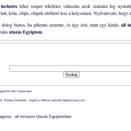
 inclusive
lehet szuper tökéletes választás azok számára fog nyara
ylalt, kóla, chips, chipek elérhető lesz a helyszínen. Nyilvánvaló, hogy
all i
 dolog biztos, ha pihenni szeretne, és úgy érzi, mint egy király,
utazás Egyiptom
ralás
.
ő: Tomasz Zalewski - Jogok a cikkhez tartozik egiptwczasy.com