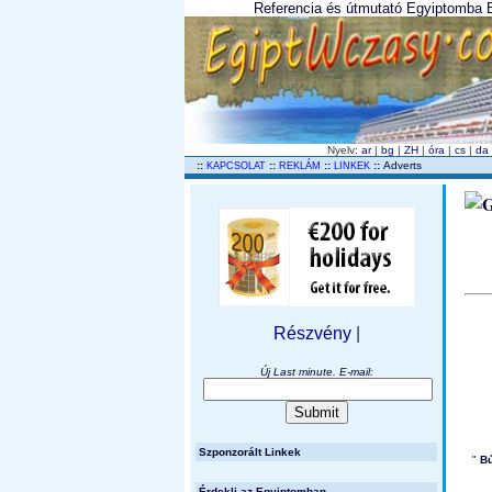
Referencia és útmutató Egyiptomba Eg
Nyelv:
ar
|
bg
|
ZH
|
óra
|
cs
|
da
..
::
::
::
::
Adverts
KAPCSOLAT
REKLÁM
LINKEK
Részvény
|
Új Last minute. E-mail:
Szponzorált Linkek
"
Bú
Érdekli az Egyiptomban