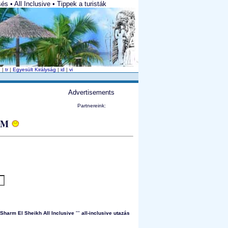
 • All Inclusive • Tippek a turisták
n
|
tr
|
Egyesült Királyság
|
id
|
vi
Advertisements
Partnereink:
OM
Sharm El Sheikh All Inclusive
""
all-inclusive utazás