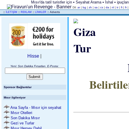
Mısır'da tatil turistler için • Seyahat Arama • İshal • ipuç
Dil:
ar
|
bg
|
zh
|
sa
|
cs
|
da
|
nl
|
tr
|
fi
|
fr
..
::
::
::
::
Adverts
İLETİŞİM
REKLAM
LİNKLER
Hisse
|
Yeni: Son Dakika Fırsatları. E-Posta:
Belirtil
Sponsor Bağlantılar
Mısır ilgileniyor
Ana Sayfa - Mısır için seyahat
Mısır Otelleri
Son Dakika Mısır
Gezi ve Turlar
Mısır Herşey Dahil