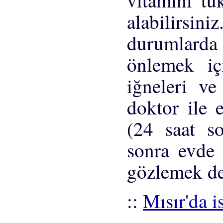
vitamini tü
alabilirs
durumlarda a
önlemek iç
iğneleri ve
doktor ile 
(24 saat s
sonra evde
gözlemek de
::
Mısır'da i