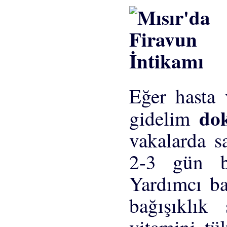
Eğer hasta 
do
gidelim
vakalarda s
2-3 gün be
Yardımcı bak
bağışıklık