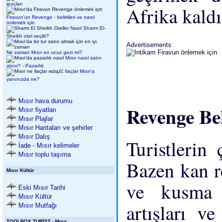
ipuçları
Afrika kald
Firavun'un Revenge - belirtileri ve nasıl
önlemek için
Nasıl Sharm El-
Sheikh otel seçilir?
Advertisements
Ne zaman Mısır en ucuz gezi mi?
Mısır nasıl satın
alınır? - Pazarlık
Ilaçlar Mısır'a
yanınızda ne?
Mısır hava durumu
Revenge Bel
Mısır fiyatları
Mısır Plajlar
Mısır Haritaları ve şehirler
Mısır Dalış
Turistlerin
İade - Mısır kelimeler
Mısır toplu taşıma
Bazen kan re
Mısır Kültür
ve kusma e
Eski Mısır Tarihi
Mısır Kültür
artışları v
Mısır Mutfağı
TOOLBOX TURİST - Mısır