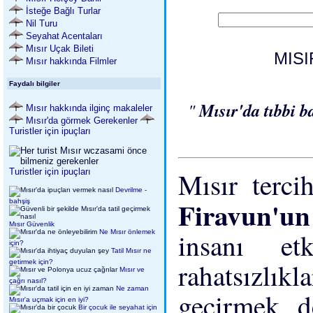
İsteğe Bağlı Turlar
Nil Turu
Seyahat Acentaları
Mısır Uçak Bileti
MISI
Mısır hakkında Filmler
Faydalı bilgiler
"
Mısır'da tıbbi b
Mısır hakkında ilginç makaleler
Mısır'da görmek Gerekenler
Turistler için ipuçları
Turistler için ipuçları
Mısır tercih
Devrilme -
Firavun'u
bahşiş
Mısır Güvenlik
insanı etk
Ne Mısır önlemek
için?
Tatil Mısır ne
rahatsızlıkl
getirmek için?
Mısır ve
çağrı nasıl?
Ne zaman
geçirmek d
Mısır'a uçmak için en iyi?
Bir çocuk ile seyahat için