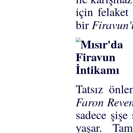
için felaket
Firavun'
bir
Tatsız önl
Faron Reve
sadece şişe 
yaşar. Ta