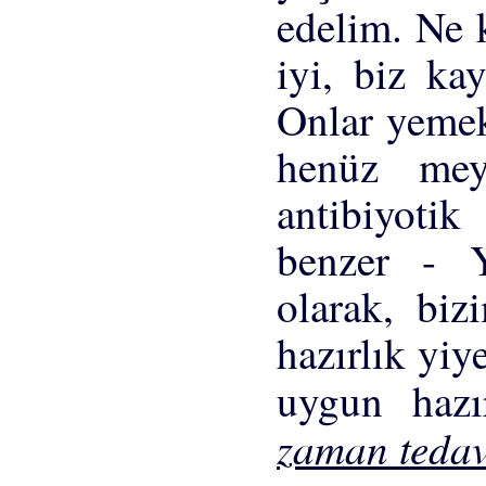
edelim. Ne 
iyi, biz ka
Onlar yemek
henüz mey
antibiyotik
benzer - Y
olarak, biz
hazırlık yiye
uygun hazı
zaman tedav