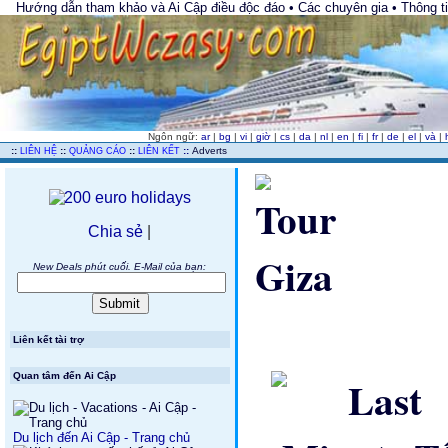
Hướng dẫn tham khảo và Ai Cập điều độc đáo • Các chuyên gia • Thông tin
Ngôn ngữ:
ar
|
bg
|
vi
|
giờ
|
cs
|
da
|
nl
|
en
|
fi
|
fr
|
de
|
el
|
và
|
..
::
::
::
::
Adverts
LIÊN HỆ
QUẢNG CÁO
LIÊN KẾT
Chia sẻ
|
New Deals phút cuối. E-Mail của bạn:
Liên kết tài trợ
Quan tâm đến Ai Cập
Du lịch đến Ai Cập - Trang chủ