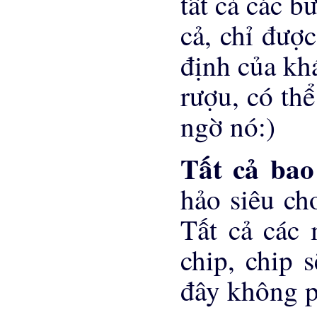
tất cả các b
cả, chỉ đượ
định của khá
rượu, có th
ngờ nó:)
Tất cả ba
hảo siêu ch
Tất cả các
chip, chip 
đây không ph