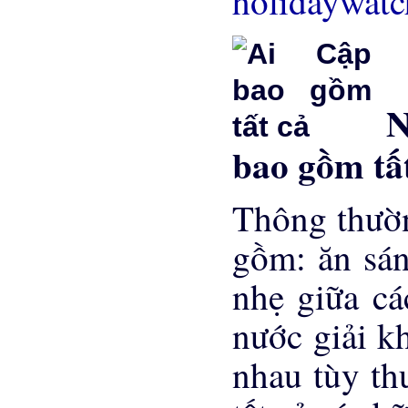
holidaywat
Nh
bao gồm tấ
Thông thườn
gồm: ăn sáng
nhẹ giữa cá
nước giải k
nhau tùy th