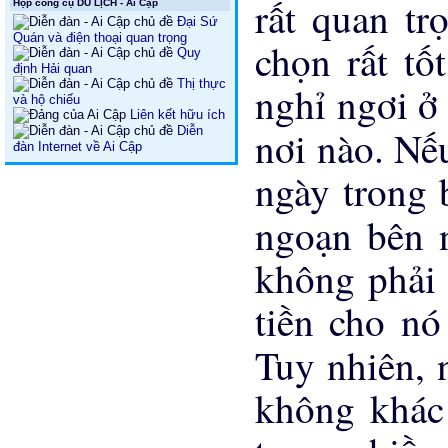
rất quan tr
Hộp công cụ DU LỊCH - Ai Cập
Đại Sứ
Quán và điện thoại quan trọng
chọn rất tố
Quy
định Hải quan
Thị thực
nghỉ ngơi ở
và hộ chiếu
Liên kết hữu ích
nơi nào. Nế
Diễn
đàn Internet về Ai Cập
ngày trong 
ngoạn bên 
không phải 
tiền cho nó
Tuy nhiên, 
không khác 