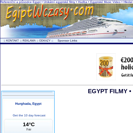
Referenční a průvodce Egypt • Unikátní egyptské filmy • Hudba • Egyptské Music Video • Hleda
..
::
::
::
::
...
Sponsor Links
KONTAKT
REKLAMA
ODKAZY
EGYPT FILMY • 
Hurghada, Egypt
Get the 10 day forecast
14°C
Fair