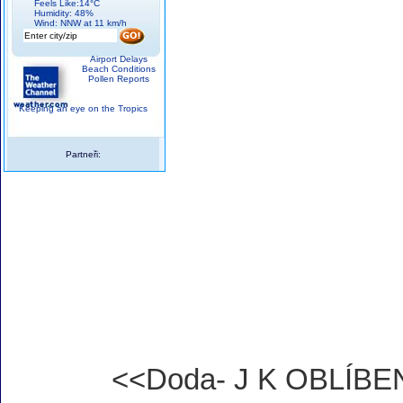
Feels Like:14°C
Humidity: 48%
Wind: NNW at 11 km/h
Airport Delays
Beach Conditions
Pollen Reports
Keeping an eye on the Tropics
Partneři:
<<Doda- J K OBLÍB