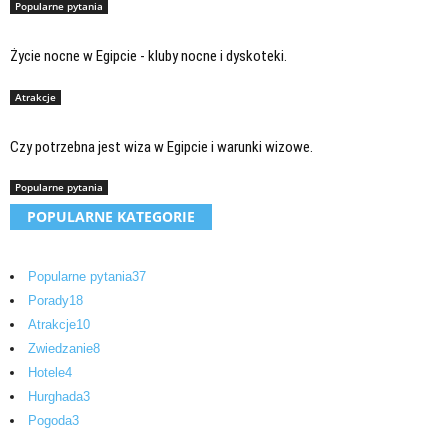
Popularne pytania
Życie nocne w Egipcie - kluby nocne i dyskoteki.
Atrakcje
Czy potrzebna jest wiza w Egipcie i warunki wizowe.
Popularne pytania
POPULARNE KATEGORIE
Popularne pytania
37
Porady
18
Atrakcje
10
Zwiedzanie
8
Hotele
4
Hurghada
3
Pogoda
3