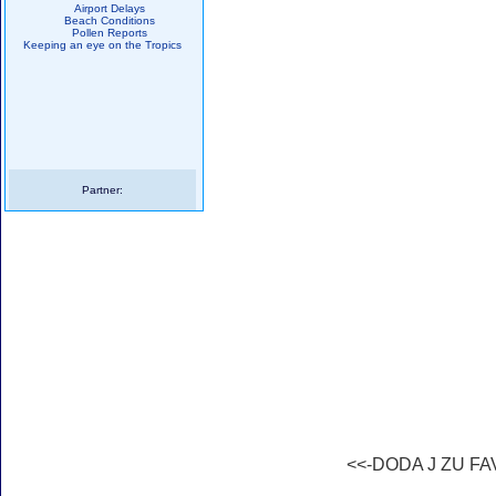
Airport Delays
Beach Conditions
Pollen Reports
Keeping an eye on the Tropics
Partner:
<<-DODA J ZU F