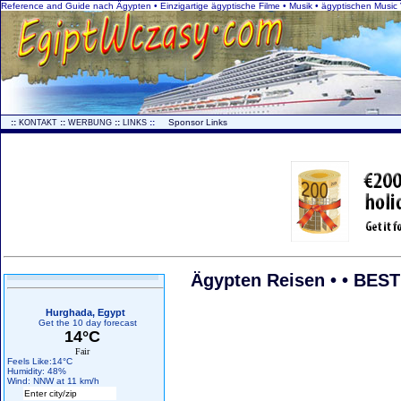
Reference and Guide nach Ägypten • Einzigartige ägyptische Filme • Musik • ägyptischen Musi
..
::
::
::
::
...
Sponsor Links
KONTAKT
WERBUNG
LINKS
Ägypten Reisen • • BE
Hurghada, Egypt
Get the 10 day forecast
14°C
Fair
Feels Like:14°C
Humidity: 48%
Wind: NNW at 11 km/h