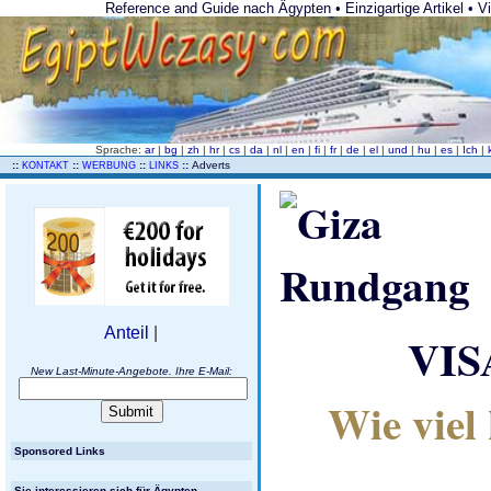
Reference and Guide nach Ägypten • Einzigartige Artikel • Vi
Sprache:
ar
|
bg
|
zh
|
hr
|
cs
|
da
|
nl
|
en
|
fi
|
fr
|
de
|
el
|
und
|
hu
|
es
|
Ich
|
..
::
::
::
::
Adverts
KONTAKT
WERBUNG
LINKS
Anteil
|
VIS
New Last-Minute-Angebote. Ihre E-Mail:
Wie viel 
Sponsored Links
Sie interessieren sich für Ägypten