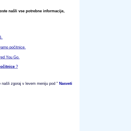
oste našli vse potrebne informacije,
š.
varno počitnice.
red You Go.
počitnice
?
e našli zgoraj v levem meniju pod "
Nasveti