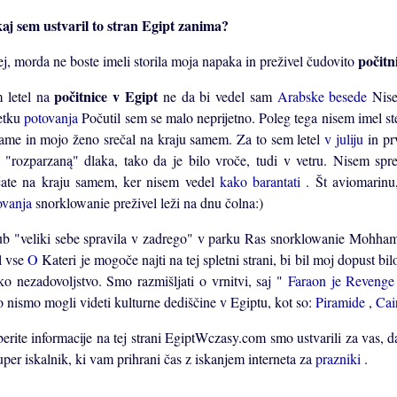
aj sem ustvaril to stran Egipt zanima?
počitn
ej, morda ne boste imeli storila moja napaka in preživel čudovito
počitnice v Egipt
 letel na
ne da bi vedel sam
Arabske besede
Nis
etku
potovanja
Počutil sem se malo neprijetno. Poleg tega nisem imel st
zame in mojo ženo srečal na kraju samem. Za to sem letel
v juliju
in pr
 "rozparzaną" dlaka, tako da je bilo vroče, tudi v vetru. Nisem sp
čate na kraju samem, ker nisem vedel
kako barantati
. Št aviomarinu
ovanja
snorklowanie preživel leži na dnu čolna:)
ub "veliki sebe spravila v zadrego" v parku Ras snorklowanie Mohhamed
l vse
O
Kateri je mogoče najti na tej spletni strani, bi bil moj dopust b
iko nezadovoljstvo. Smo razmišljati o vrnitvi, saj "
Faraon je Reveng
o nismo mogli videti kulturne dediščine v Egiptu, kot so:
Piramide
,
Cai
erite informacije na tej strani EgiptWczasy.com smo ustvarili za vas, d
uper iskalnik, ki vam prihrani čas z iskanjem interneta za
prazniki
.