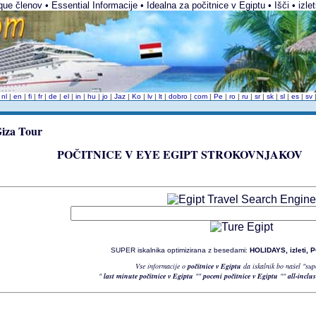
ue členov • Essential Informacije • Idealna za počitnice v Egiptu • Išči • izlet
|
nl
|
en
|
fi
|
fr
|
de
|
el
|
in
|
hu
|
jo
|
Jaz
|
Ko
|
lv
|
lt
|
dobro
|
com
|
Pe
|
ro
|
ru
|
sr
|
sk
|
sl
|
es
|
sv
POČITNICE V EYE EGIPT STROKOVNJAKOV
SUPER iskalnika optimizirana z besedami:
HOLIDAYS, izleti,
Vse informacije o
počitnice v Egiptu
da iskalnik bo našel "sup
"
last minute počitnice v Egiptu
""
poceni počitnice v Egiptu
""
all-inclu