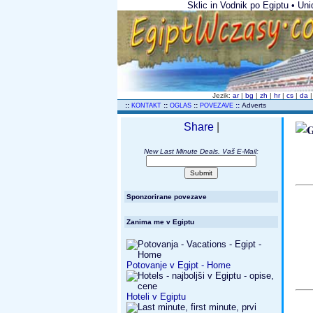
Sklic in Vodnik po Egiptu • Uniq
Jezik:
ar
|
bg
|
zh
|
hr
|
cs
|
da
..
::
::
::
::
Adverts
KONTAKT
OGLAS
POVEZAVE
Share
|
New Last Minute Deals. Vaš E-Mail:
Sponzorirane povezave
Zanima me v Egiptu
Potovanje v Egipt - Home
Hoteli v Egiptu