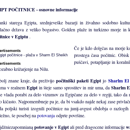
PT POČITNICE - osnovne informacije
anki starega Egipta, srednjeveške bazarji in živahno sodobno kultur
vlačno država z veliko bogastvo. Golden plaže in turkizno morje in k
itnice v Egiptu
.
Če je kdo dolgčas na morje ko
ertisements
prostega časa počitnic. Obisk 
puščavi, potapljanje in koral
ertisements
ozabno križarjenje na Nilu.
počitniški paketi
Egipt
Sharlm El
bolj znane kraje, da preživijo
jo
Egipt
Sharlm E
ima v realnem
in šteje samo sprostitev in mir uma, da
 je vlada porabi za delo vizumov za Egipčane za delo v regiji, tako da n
o kičasto. Najpomembneje pa je, da bi vsakdo najde nekaj zase privlačn
 da poljski turisti izognili počitnice na junij-avgust obdobja o razlogi
ležno, še posebej na
potovanja
odprte površine.
potovanje v Egipt
w
jdźniezapomnianą
ali pred dragocene informacije