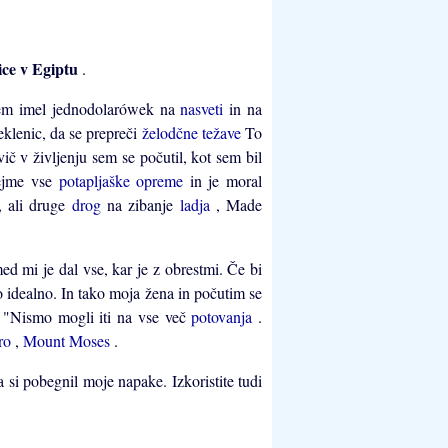
ice v Egiptu
.
em imel jednodolarówek na
nasveti
in na
eklenic, da se prepreči
želodčne težave
To
vič v življenju sem se počutil, kot sem bil
rejme vse
potapljaške opreme
in je moral
, ali druge
drog
na zibanje
ladja
, Made
 mi je dal vse, kar je z obrestmi. Če bi
ilo idealno. In tako moja žena in počutim se
e
"Nismo mogli iti na vse več
potovanja
.
ro
,
Mount Moses
.
a si pobegnil moje napake. Izkoristite tudi