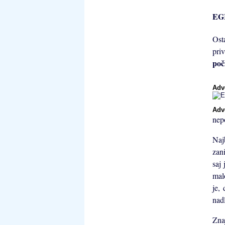
EGI
Ost
pri
poč
Adv
Adv
nep
Naj
zan
saj
mal
je,
nad
Zna