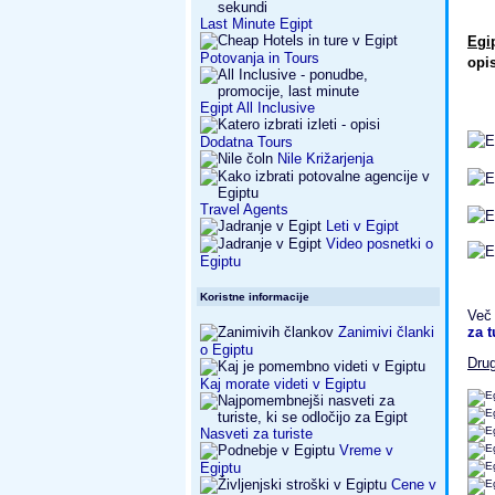
Last Minute Egipt
Egi
Potovanja in Tours
opi
Egipt All Inclusive
Dodatna Tours
Nile Križarjenja
Travel Agents
Leti v Egipt
Video posnetki o
Egiptu
Koristne informacije
Več 
Zanimivi članki
za t
o Egiptu
Drug
Kaj morate videti v Egiptu
Nasveti za turiste
Vreme v
Egiptu
Cene v