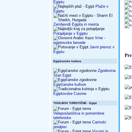
Egiptu
Plaže v
Egiptu
Zemljevidi Egipta in mesta
Potapljanje v Egiptu
Vrne -
egiptovske besede
Javni prevoz v
Egiptu
Pre
Egipčanske kulture
Zgodovina
Stari Egipt
Egipčanske kulture
Egiptovske Cuisine
TOOLBOX TURISTIČNE - Egipt
Veleposlaništva in pomembne
telefonske
Carinski
predpisi
Vizumi in