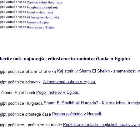
Zanimiv video Hurghada
Hurghada potapljanje
Hoteli v Hurghada
All Inclusive Hurghada
Nemiri v Egiptu
Revolucija v Egiptu
berite naše najnovejše, edinstvene in zanimive članke o Egiptu:
Kaj storiti v Sharm El Sheikh - znamenitosti v
Zdravstvena oskrba v Egiptu.
Pogoji hotelov v Egiptu.
Sharm El Sheikh ali Hurgada? - Kje ste izbrali turnej
Poraba počitnice v Hurgadi.
Počitnice za mlade - najboljših krajev za p