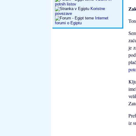
potnih listov
Zak
Koristne
povezave
Internet
Tor
forumi o Egiptu
Sem
zač
je 
pod
pla
pot
Klj
ime
vel
Zat
Preb
iz s