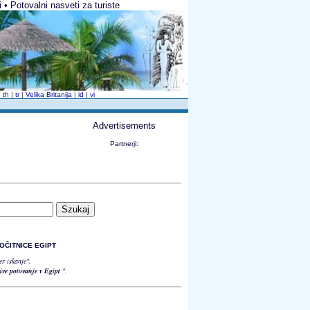
i • Potovalni nasveti za turiste
|
th
|
tr
|
Velika Britanija
|
id
|
vi
Advertisements
Partnerji:
 POČITNICE EGIPT
er iskanje".
sive potovanje v Egipt
".