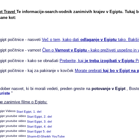
pt Travel
Te informacije-search-vodnik zanimivih krajev v Egiptu. Tukaj b
sane kot:
Več o tem, kako dati
odlaganje v Egiptu
tako. Bakši
Člen o
Varnost v Egiptu -
kako preživeti uspešno in 
Preberite, kaj
je treba izogibati v Egiptu
P
Morate prebrati
kaj bo v Egipt na 
dober nasvet, ki bi morali vedeti, preden greste na
potovanje v Egipt
, Bost
uriste
"
e zanimive filme o Egiptu:
Stari Egipt, 1. del
Stari Egipt, 2. del
Stari Egipt, 3. del
Stari Egipt, 4. del
Stari Egipt 5. del
Sharm-El-Sheikh YouTube