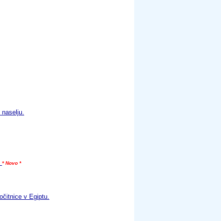
 naselju.
o
* Novo *
očitnice v Egiptu.