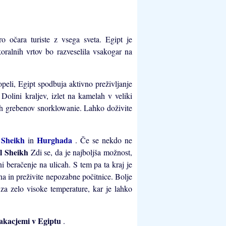
o očara turiste z vsega sveta. Egipt je
oralnih vrtov bo razveselila vsakogar na
peli, Egipt spodbuja aktivno preživljanje
Dolini kraljev, izlet na kamelah v veliki
nih grebenov snorklowanie. Lahko doživite
 Sheikh
Hurghada
in
. Če se nekdo ne
l Sheikh
Zdi se, da je najboljša možnost,
i beračenje na ulicah. S tem pa ta kraj je
a in preživite nepozabne počitnice. Bolje
h za zelo visoke temperature, kar je lahko
akacjemi v Egiptu
.