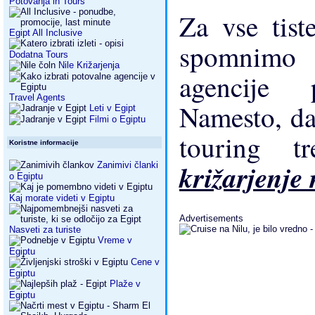
Potovanja in Tours
Za vse tist
Egipt All Inclusive
spomnimo 
Dodatna Tours
Nile Križarjenja
agencije 
Travel Agents
Namesto, da
Leti v Egipt
Filmi o Egiptu
touring t
Koristne informacije
križarjenje
Zanimivi članki
o Egiptu
Kaj morate videti v Egiptu
Advertisements
Nasveti za turiste
Vreme v
Egiptu
Cene v
Egiptu
Plaže v
Egiptu