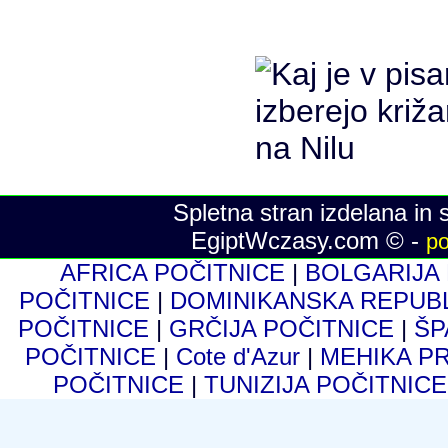
Spletna stran izdelana in 
EgiptWczasy.com © -
po
AFRICA POČITNICE
|
BOLGARIJA
POČITNICE
|
DOMINIKANSKA REPUB
POČITNICE
|
GRČIJA POČITNICE
|
ŠP
POČITNICE
|
Cote d'Azur
|
MEHIKA P
POČITNICE
|
TUNIZIJA POČITNIC