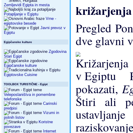
križarjenja
Zemljevidi Egipta in mesta
Potapljanje v Egiptu
Vrne -
Pregled Po
egiptovske besede
Javni prevoz v
Egiptu
dve glavni v
Egipčanske kulture
Zgodovina
Stari Egipt
Egipčanske kulture
Pr
Egiptovske Cuisine
E
pokazati,
TOOLBOX TURISTIČNE - Egipt
Veleposlaništva in pomembne
Štiri ali 
telefonske
Carinski
predpisi
ustavljan
Vizumi in
potnih listov
raziskovanj
Koristne
povezave
Internet