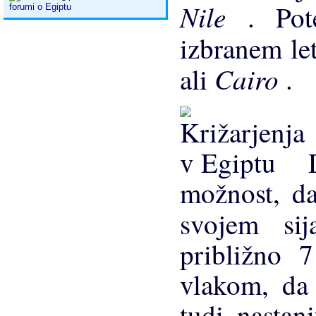
Nile
. Pot
forumi o Egiptu
izbranem le
Cairo
ali
.
Dr
možnost, da
svojem si
približno 7
vlakom, da 
tudi nastani