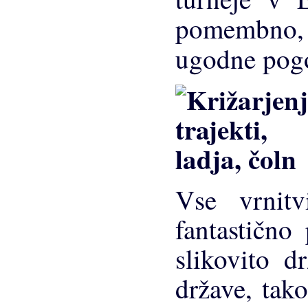
pomembno, z
ugodne pog
Vse vrnit
fantastično
slikovito d
države, tak