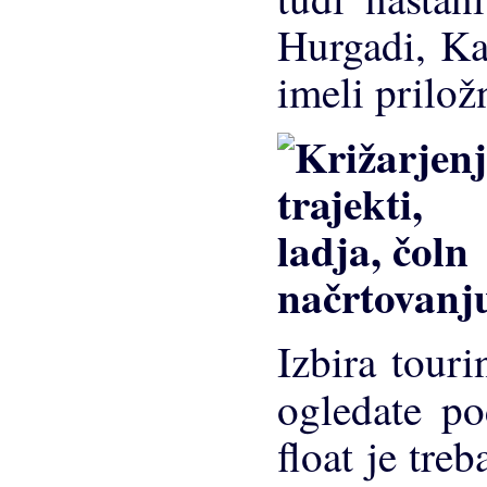
Hurgadi, Ka
imeli prilož
načrtovanju
Izbira tour
ogledate p
float je treb