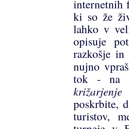
internetnih 
ki so že ži
lahko v vel
opisuje po
razkošje in
nujno vpra
tok - na i
križarjenj
poskrbite, d
turistov, 
turneje v E