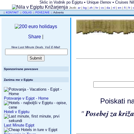
Sklic in Vodnik po Egiptu • Unique členov • Cruises Nile
Jezik:
ar
|
bg
|
zh
|
hr
|
cs
|
da
|
nl
|
en
|
fi
|
fr
|
..
::
::
::
::
Adverts
KONTAKT
OGLAS
POVEZAVE
Share
|
New Last Minute Deals. Vaš E-Mail:
Sponzorirane povezave
Zanima me v Egiptu
Potovanje v Egipt - Home
Poiskati n
"
Posebej za križ
Hoteli v Egiptu
Last Minute Egipt