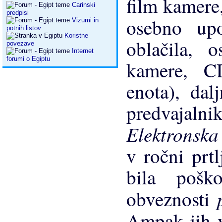
film kamere
Carinski
predpisi
osebno up
Vizumi in
potnih listov
Koristne
oblačila, 
povezave
Internet
forumi o Egiptu
kamere, CD
enota), dal
predvajaln
Elektronsk
v ročni prtl
bila pošk
obveznosti
Ampak jih 