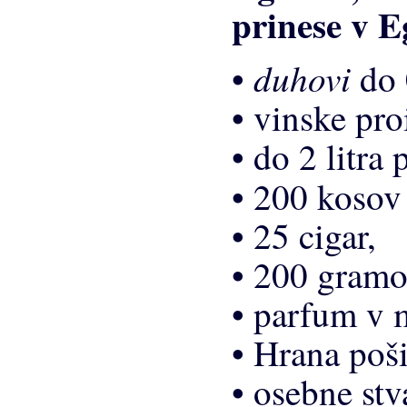
duhovi
•
do 
• vinske pro
• do 2 litra 
• 200 koso
• 25 cigar,
• 200 gramo
• parfum v 
• Hrana poš
• osebne stv