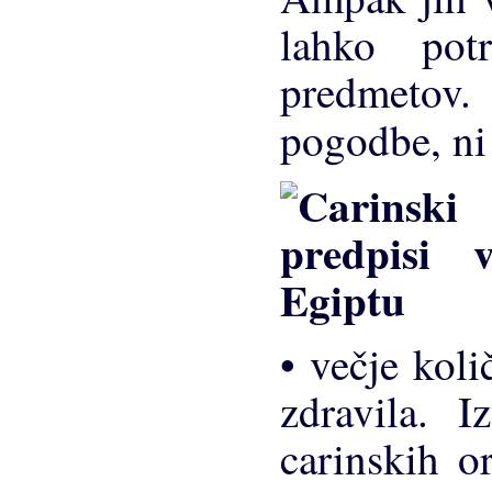
lahko pot
predmetov. 
pogodbe, ni
• večje koli
zdravila. I
carinskih o