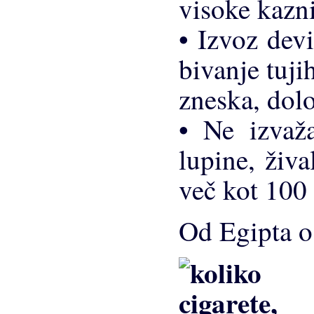
visoke kazni
• Izvoz dev
bivanje tuji
zneska, dolo
• Ne izvaža
lupine, živa
več kot 100 
Od Egipta o