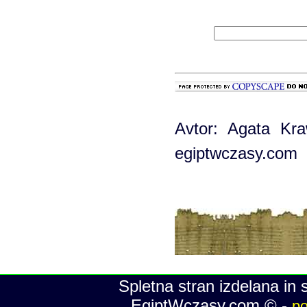
Avtor: Agata Kra
egiptwczasy.com
Spletna stran izdelana in 
EgiptWczasy.com © -
po