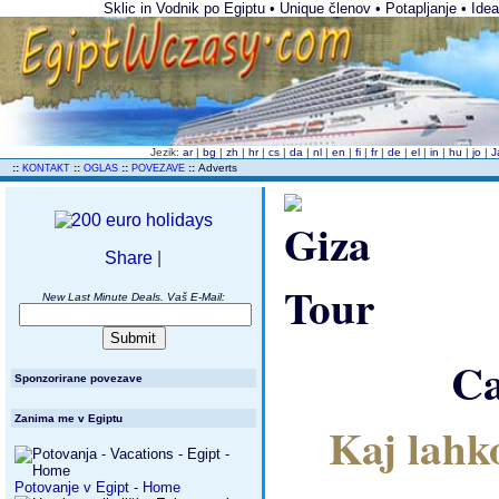
Sklic in Vodnik po Egiptu • Unique členov • Potapljanje • Ideal
Jezik:
ar
|
bg
|
zh
|
hr
|
cs
|
da
|
nl
|
en
|
fi
|
fr
|
de
|
el
|
in
|
hu
|
jo
|
J
..
::
::
::
::
Adverts
KONTAKT
OGLAS
POVEZAVE
Share
|
New Last Minute Deals. Vaš E-Mail:
Ca
Sponzorirane povezave
Zanima me v Egiptu
Kaj lahko
Potovanje v Egipt - Home