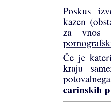
Poskus iz
kazen (obst
za vnos 
pornografsk
Če je kater
kraju sam
potovalne
carinskih p