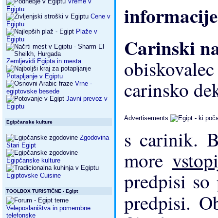
Vreme v
informacije
Egiptu
Cene v
Egiptu
Plaže v
Carinski n
Egiptu
obiskovalec 
Zemljevidi Egipta in mesta
Potapljanje v Egiptu
carinsko dek
Vrne -
egiptovske besede
Javni prevoz v
Egiptu
Advertisements
Egipčanske kulture
s carinik. B
Zgodovina
Stari Egipt
more
vstop
Egipčanske kulture
predpisi so
Egiptovske Cuisine
TOOLBOX TURISTIČNE - Egipt
predpisi. 
Veleposlaništva in pomembne
telefonske