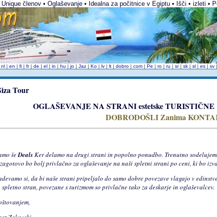
 Unique členov • Oglaševanje • Idealna za počitnice v Egiptu • Išči • izleti • P
|
nl
|
en
|
fi
|
fr
|
de
|
el
|
in
|
hu
|
jo
|
Jaz
|
Ko
|
lv
|
lt
|
dobro
|
com
|
Pe
|
ro
|
ru
|
sr
|
sk
|
sl
|
es
|
sv
OGLAŠEVANJE NA STRANI estetske TURISTIČNE
DOBRODOŠLI Zanima KONTA
amo še
Deals
Ker delamo na drugi strani in popolno ponudbo. Trenutno sodelujem
 zagotovo bo bolj privlačno za oglaševanje na naši spletni strani po ceni, ki bo iz
adevamo si, da bi naše strani pripeljalo do samo dobre povezave vlagajo v edinst
 spletno stran, povezane s turizmom so privlačne tako za deskarje in oglaševalcev.
oštovanjem,