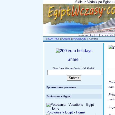
Sklic in Vodnik po Egiptu •
Jezik:
ar
|
bg
|
zh
|
hr
|
cs
|
da
..
::
::
::
::
Adverts
KONTAKT
OGLAS
POVEZAVE
Share
|
New Last Minute Deals. Vaš E-Mail:
Nim
nas,
Sponzorirane povezave
Priz
Zanima me v Egiptu
našo
S sp
Potovanje v Egipt - Home