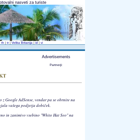
otovalni nasveti za turiste
|
th
|
tr
|
Velika Britanija
|
id
|
vi
Advertisements
Partnerji:
KT
o z Google AdSense, vendar pa se obrnite na
vajala vašega podjetja dobiček.
veno in zanimivo vsebino "White Hat Seo" na