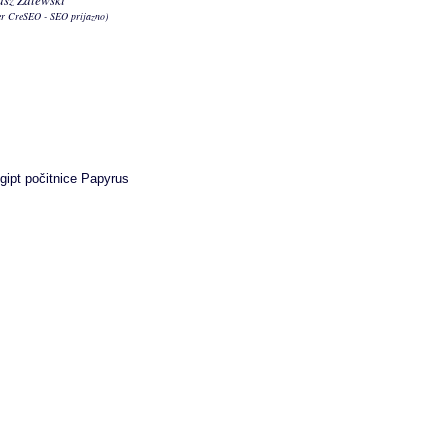
sz Zalewski
r CreSEO - SEO prijazno)