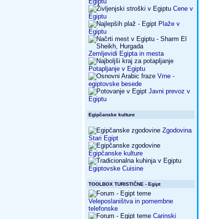
Egiptu
Cene v
Egiptu
Plaže v
Egiptu
Zemljevidi Egipta in mesta
Potapljanje v Egiptu
Vrne -
egiptovske besede
Javni prevoz v
Egiptu
Egipčanske kulture
Zgodovina
Stari Egipt
Egipčanske kulture
Egiptovske Cuisine
TOOLBOX TURISTIČNE - Egipt
Veleposlaništva in pomembne
telefonske
Carinski