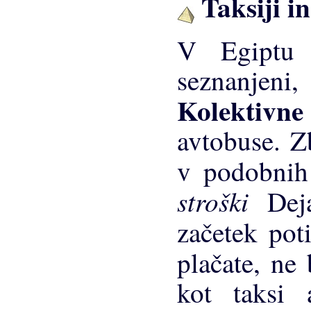
Taksiji in
V Egiptu 
seznanjeni
Kolektivne
avtobuse. Zb
v podobnih
stroški
Dej
začetek pot
plačate, ne
kot taksi 