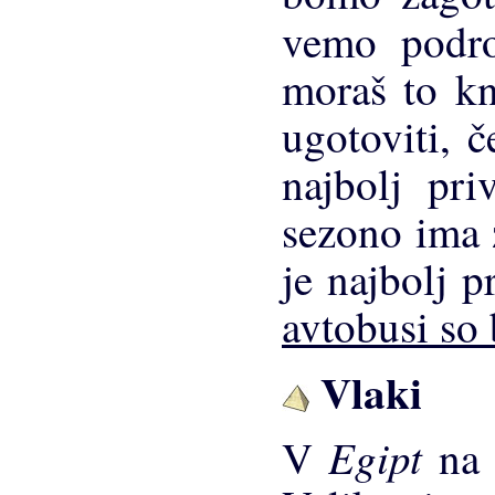
vemo podr
moraš to kn
ugotoviti, č
najbolj pri
sezono ima z
je najbolj p
avtobusi so
Vlaki
Egipt
V
na 