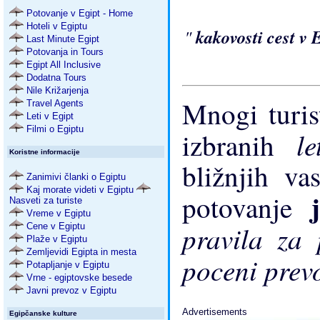
Potovanje v Egipt - Home
Hoteli v Egiptu
"
kakovosti cest v
Last Minute Egipt
Potovanja in Tours
Egipt All Inclusive
Dodatna Tours
Nile Križarjenja
Mnogi turis
Travel Agents
Leti v Egipt
Filmi o Egiptu
l
izbranih
Koristne informacije
bližnjih va
Zanimivi članki o Egiptu
Kaj morate videti v Egiptu
potovanje
Nasveti za turiste
Vreme v Egiptu
pravila za
Cene v Egiptu
Plaže v Egiptu
Zemljevidi Egipta in mesta
poceni prev
Potapljanje v Egiptu
Vrne - egiptovske besede
Javni prevoz v Egiptu
Advertisements
Egipčanske kulture