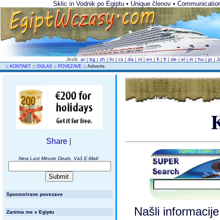
Sklic in Vodnik po Egiptu • Unique členov • Communications
Jezik:
ar
|
bg
|
zh
|
hr
|
cs
|
da
|
nl
|
en
|
fi
|
fr
|
de
|
el
|
in
|
hu
|
jo
|
J
..
::
::
::
::
Adverts
KONTAKT
OGLAS
POVEZAVE
Share
|
New Last Minute Deals. Vaš E-Mail:
Sponzorirane povezave
Našli informacij
Zanima me v Egiptu