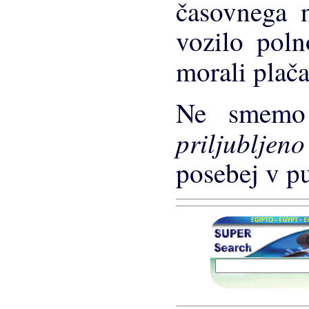
časovnega n
vozilo poln
morali plača
Ne smemo
priljubljen
posebej v pu