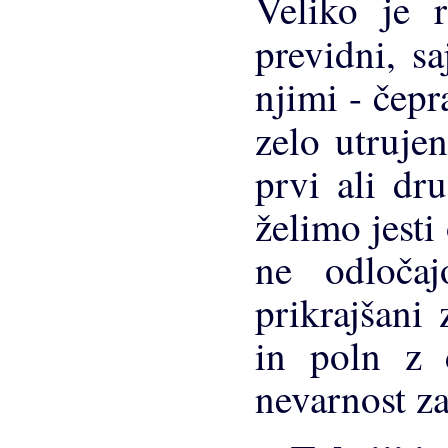
Veliko je r
previdni, s
njimi - čepr
zelo utruje
prvi ali dru
želimo jesti
ne odloča
prikrajšani
in poln z d
nevarnost za