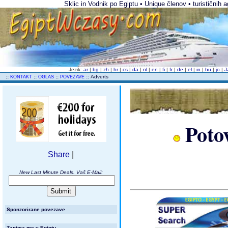
Sklic in Vodnik po Egiptu • Unique členov • turističnih ag
Jezik:
ar
|
bg
|
zh
|
hr
|
cs
|
da
|
nl
|
en
|
fi
|
fr
|
de
|
el
|
in
|
hu
|
jo
|
J
..
::
::
::
::
Adverts
KONTAKT
OGLAS
POVEZAVE
Poto
Share
|
New Last Minute Deals. Vaš E-Mail:
Sponzorirane povezave
Zanima me v Egiptu