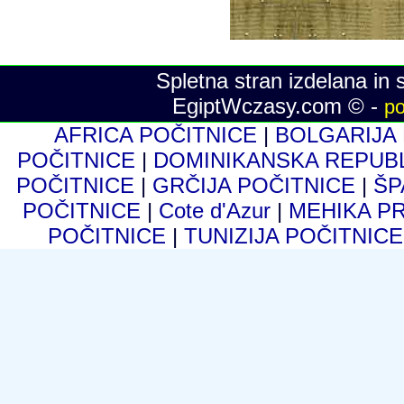
Spletna stran izdelana in 
EgiptWczasy.com © -
po
AFRICA POČITNICE
|
BOLGARIJA
POČITNICE
|
DOMINIKANSKA REPUB
POČITNICE
|
GRČIJA POČITNICE
|
ŠP
POČITNICE
|
Cote d'Azur
|
MEHIKA P
POČITNICE
|
TUNIZIJA POČITNIC