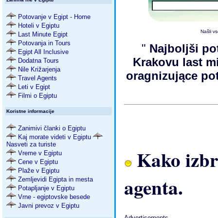
Potovanje v Egipt - Home
Hoteli v Egiptu
Našli 
Last Minute Egipt
Potovanja in Tours
"
Najboljši po
Egipt All Inclusive
Krakovu last 
Dodatna Tours
Nile Križarjenja
oragnizujące po
Travel Agents
Leti v Egipt
Filmi o Egiptu
Koristne informacije
Zanimivi članki o Egiptu
Kaj morate videti v Egiptu
Nasveti za turiste
Kako izbra
Vreme v Egiptu
Cene v Egiptu
Plaže v Egiptu
agenta.
Zemljevidi Egipta in mesta
Potapljanje v Egiptu
Vrne - egiptovske besede
Javni prevoz v Egiptu
Advertisements