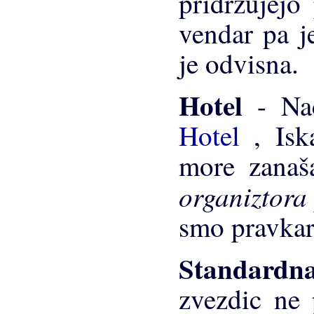
pridržujejo
vendar pa je
je odvisna.
Hotel
- Na
Hotel
, Isk
more zanaša
organiztora
smo pravkar
Standardna
zvezdic ne 