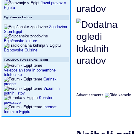
Javni prevoz v
Egiptu
Egipčanske kulture
Zgodovina
Stari Egipt
Egipčanske kulture
Egiptovske Cuisine
TOOLBOX TURISTIČNE - Egipt
Veleposlaništva in pomembne
telefonske
Carinski
predpisi
Vizumi in
potnih listov
Advertisements
Koristne
povezave
Internet
forumi o Egiptu
Najbolj pril