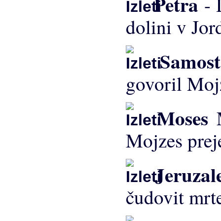
Petra
- 
dolini v Jord
Samost
govoril Moj
Moses 
Mojzes prej
Jeruza
čudovit mrt