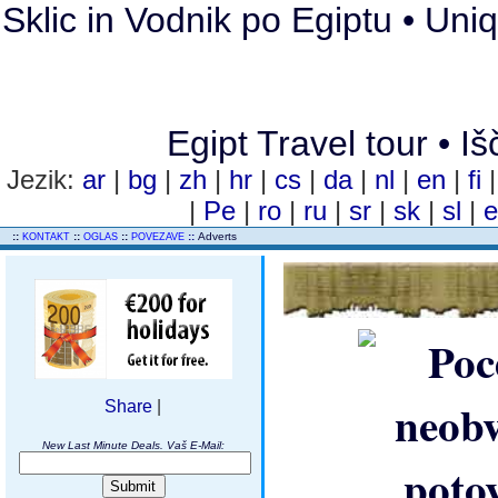
Sklic in Vodnik po Egiptu • Uniq
Egipt Travel tour • Iš
Jezik:
ar
|
bg
|
zh
|
hr
|
cs
|
da
|
nl
|
en
|
fi
|
Pe
|
ro
|
ru
|
sr
|
sk
|
sl
|
..
::
::
::
::
Adverts
KONTAKT
OGLAS
POVEZAVE
Share
|
New Last Minute Deals. Vaš E-Mail: