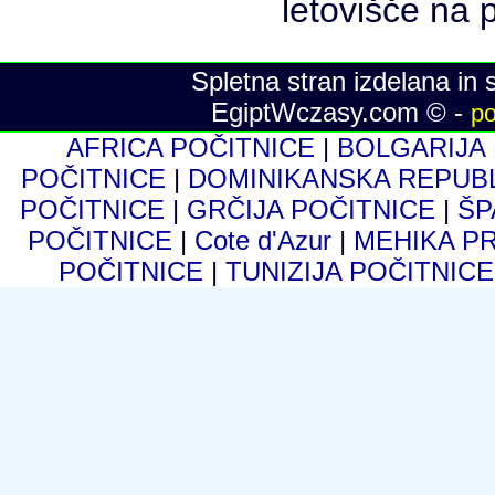
Spletna stran izdelana in 
EgiptWczasy.com © -
po
AFRICA POČITNICE
|
BOLGARIJA
POČITNICE
|
DOMINIKANSKA REPUB
POČITNICE
|
GRČIJA POČITNICE
|
ŠP
POČITNICE
|
Cote d'Azur
|
MEHIKA P
POČITNICE
|
TUNIZIJA POČITNIC