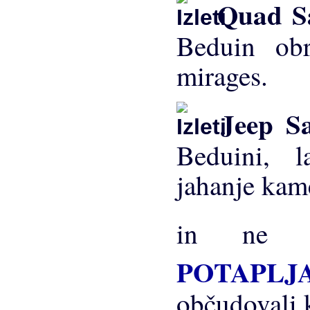
Quad Sa
Beduin ob
mirages.
Jeep S
Beduini, 
jahanje kame
in ne n
POTAPLJ
občudovali 