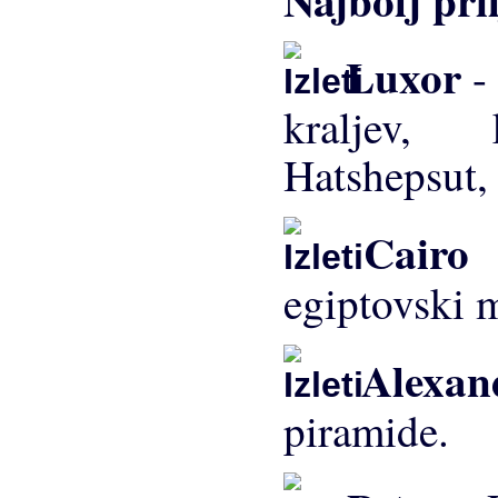
Luxor
-
kraljev,
Hatshepsut,
Cairo 
egiptovski
Alexan
piramide.