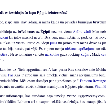
ēc es izveidojis šo lapu Ēģipte ieinteresēts?
brīvdie
ēc, iespējams, nav izdarījusi mana kļūda un pavadīja brīnišķīgi
brīvdienas uz Ēģipti
aizlidoju uz
nezinot vienu
Arābu vārdi
Man nebi
ucieni
Es jutos mazliet neērti. Bez tam, man nebija ne pudelēs, lai nov
ai tikās uz vietas. Par to es lidoju
jūlijā
un pirmo reizi manā dzīvē es j
c tas bija karsts, pat vējš. Es viņiem nebija
niršanas aprīkojums
un nāc
lēties
. Nr aviomarinu vai citu
narkotiku
gada rocking
kuģis
, Made
ce
u:)
katoties uz "lielā apgrūtināt sevi", kas parkā Ras snorklowanie Mohh
a visu
Par
Kas ir atrodams šajā tīmekļa vietnē, mans atvaļinājums būtu 
pmierinātību. Mēs esam domājot par atgriešanos, jo "
Faraona Reveng
ēc mēs nevarētu redzēt kultūras mantojumu Ēģiptes, piemēram:
Piramī
asiet informāciju, kas atrodama šajā tīmekļa vietnē EgiptWczasy.com
ām kļūdām. Labumu arī no super meklēšanas dzinējs, kas ietaupa jūsu l