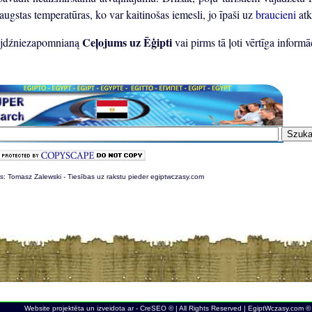
 augstas temperatūras, ko var kaitinošas iemesli, jo īpaši uz
braucieni
atk
Ceļojums uz Ēģipti
jdźniezapomnianą
vai pirms tā ļoti vērtīga informā
s: Tomasz Zalewski - Tiesības uz rakstu pieder egiptwczasy.com
Website projektēta un izveidota ar - CreSEO © | All Rights Reserved | EgiptWczasy.com ©