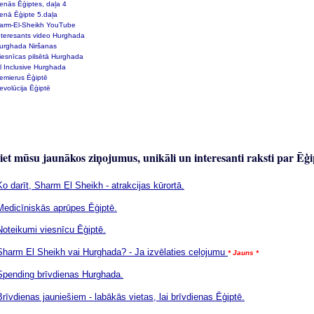
enās Ēģiptes, daļa 4
enā Ēģipte 5.daļa
arm-El-Sheikh YouTube
nteresants video Hurghada
urghada Niršanas
iesnīcas pilsētā Hurghada
ll Inclusive Hurghada
emierus Ēģiptē
evolūcija Ēģiptē
iet mūsu jaunākos ziņojumus, unikāli un interesanti raksti par Ēģi
Ko darīt, Sharm El Sheikh - atrakcijas kūrortā.
Medicīniskās aprūpes Ēģiptē.
Noteikumi viesnīcu Ēģiptē.
Sharm El Sheikh vai Hurghada? - Ja izvēlaties ceļojumu
* Jauns *
Spending brīvdienas Hurghada.
Brīvdienas jauniešiem - labākās vietas, lai brīvdienas Ēģiptē.