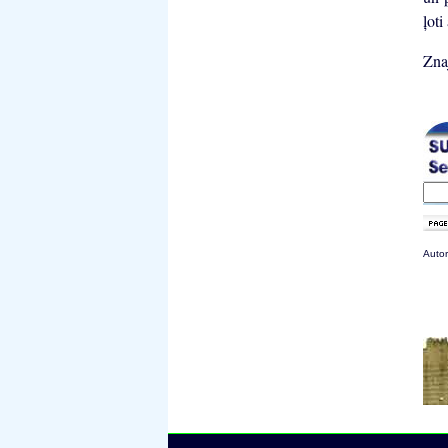
ļoti
Zna
Autor