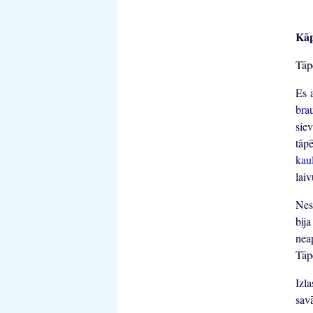
Kāp
Tāp
Es 
bra
siev
tāpē
kau
laiv
Nes
bij
nea
Tāp
Izl
sav