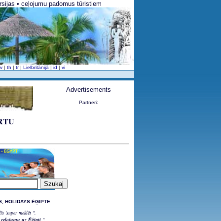
ursijas • ceļojumu padomus tūristiem
sv
|
th
|
tr
|
Lielbritānijā
|
id
|
vi
Advertisements
Partneri:
ERTU
RS, HOLIDAYS ĒĢIPTE
s 'super meklēt ".
s ceļojumu uz Ēģipti
".