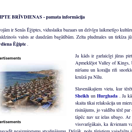
PTE BRĪVDIENAS - pamata informācija
ojām ir Senās Ēģiptes, viduslaiku bazaars un dzīvīgu laikmetīgo kultūru
valdzinošs valsts ar daudzām bagātībām. Zelta pludmales un tirkīza jū
vdiena Ēģipte
.
Ja kāds ir garlaicīgi jūras pi
ertisements
Apmeklējot Valley of Kings, b
niršanu un koraļļu rifi snork
kruīzā pa Nīlu.
Slavenākajiem vieta, kur tēr
Sheikh
Hurghada
un
. Ja k
skaita tikai relaksācija un mie
risinājums, jo valdība tērē par
tāpēc nav uz ielas ubago. Ar š
ertisements
vissvarīgākais, ka ikvienam va
pavadīt neaizmirstamu atvaļinājumu. Drīzāk, poļu tūristiem vajadzētu iz