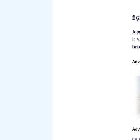
ĒĢI
Jopr
ir 
brī
Adv
Adv
un 