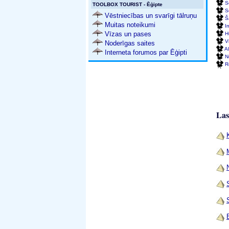
S
TOOLBOX TOURIST - Ēģipte
S
Vēstniecības un svarīgi tālruņu
Š
Muitas noteikumi
I
Vīzas un pases
H
V
Noderīgas saites
A
Interneta forumos par Ēģipti
N
R
Las