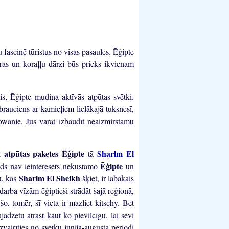
 fascinē tūristus no visas pasaules. Ēģipte
ras un koraļļu dārzi būs prieks ikvienam
rtis, Ēģipte mudina aktīvās atpūtas svētki.
rauciens ar kamieļiem lielākajā tuksnesī,
lowanie. Jūs varat izbaudīt neaizmirstamu
atpūtas paketes
Ēģipte
Sharlm El
ēt
tā
Ēģipte
āds nav ieinteresēts nekustamo
un
Sharlm El Sheikh
ru, kas
šķiet, ir labākais
 darba vīzām ēģiptieši strādāt šajā reģionā,
o, tomēr, šī vieta ir mazliet kitschy. Bet
jadzētu atrast kaut ko pievilcīgu, lai sevi
vairīties no svētku jūnijā-augustā periodi