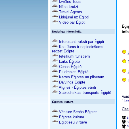
Izvēles Tours
Nīlas kruīzi
Travel Agents
Lidojumi uz Ēģipti
Video par Ēģipti
Ēģi
info
Noderīga informācija
Interesanti raksti par Ēģipti
Kas Jums ir nepieciešams
redzēt Ēģiptē
Ieteikumi tūristiem
Laiks Ēģipte
Cenas Ēģiptē
Pludmales Ēģiptē
Kartes Ēģiptes un pilsētām
Daivings Ēģiptē
Atgriež - Ēģiptes vārdi
Sabiedriskais transports Ēģiptē
Vair
"
Ie
Ēģiptes kultūra
Cita
Vēsture Senās Ēģiptes
Ēģiptes kultūra
S
Ēģiptiešu virtuve
S
S