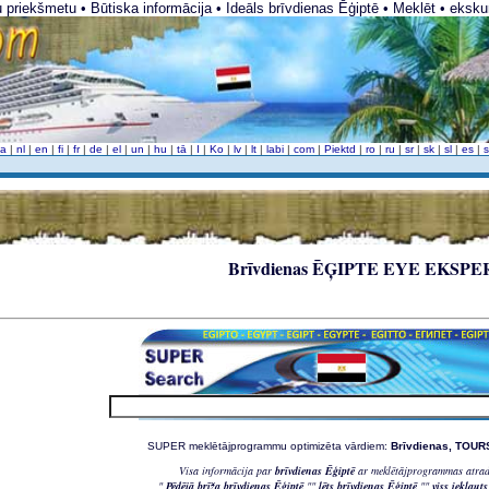
u priekšmetu • Būtiska informācija • Ideāls brīvdienas Ēģiptē • Meklēt • eksk
da
|
nl
|
en
|
fi
|
fr
|
de
|
el
|
un
|
hu
|
tā
|
I
|
Ko
|
lv
|
lt
|
labi
|
com
|
Piektd
|
ro
|
ru
|
sr
|
sk
|
sl
|
es
|
Brīvdienas ĒĢIPTE EYE EKSP
SUPER meklētājprogrammu optimizēta vārdiem:
Brīvdienas, TOU
Visa informācija par
brīvdienas Ēģiptē
ar meklētājprogrammas atradī
"
Pēdējā brīža brīvdienas Ēģiptē
""
lēts brīvdienas Ēģiptē
""
viss iekļaut