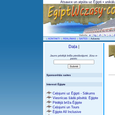
Atsauce un atpūta uz Ēģipti • unikāl
Valoda:
ar
|
bg
|
zh
|
hr
|
cs
|
..
::
::
::
::
Adverts
KONTAKTI
REKLĀMAS
SAITES
Daļa
|
Jauns pēdējā brīža piedāvājumi. Jūsu e-
pasts:
Sponsorētās saites
Interesē Ēģipte
Ceļojumi uz Ēģipti - Sākums
Viesnīcas šādā pilsētā: Ēģipte
Pēdējā brīža Ēģipte
Ceļojumi un Tours
Ēģipte All Inclusive