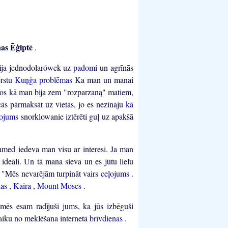
nas Ēģiptē
.
ja jednodolarówek uz
padomi
un agrīnās
ērstu
Kuņģa problēmas
Ka man un manai
utos kā man bija zem "rozparzaną" matiem,
ās pārmaksāt uz vietas, jo es nezināju
kā
ļojums
snorklowanie iztērēti guļ uz apakšā
amed iedeva man visu ar interesi. Ja man
ideāli. Un tā mana sieva un es jūtu lielu
e
"Mēs nevarējām turpināt vairs
ceļojums
.
das
,
Kaira
,
Mount Moses
.
 mēs esam radījuši jums, ka jūs izbēguši
aiku no meklēšana internetā
brīvdienas
.