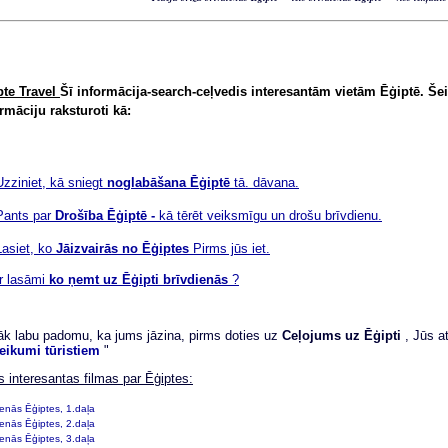
pte Travel
Šī informācija-search-ceļvedis interesantām vietām Ēģiptē. Šei
rmāciju raksturoti kā:
Uzziniet, kā sniegt
noglabāšana Ēģiptē
tā. dāvana.
Pants par
Drošība Ēģiptē -
kā tērēt veiksmīgu un drošu brīvdienu.
Lasiet, ko
Jāizvairās no Ēģiptes
Pirms jūs iet.
Ir lasāmi
ko ņemt uz Ēģipti brīvdienās
?
āk labu padomu, ka jums jāzina, pirms doties uz
Ceļojums uz Ēģipti
, Jūs a
teikumi tūristiem
"
s interesantas filmas par Ēģiptes:
enās Ēģiptes, 1.daļa
enās Ēģiptes, 2.daļa
enās Ēģiptes, 3.daļa