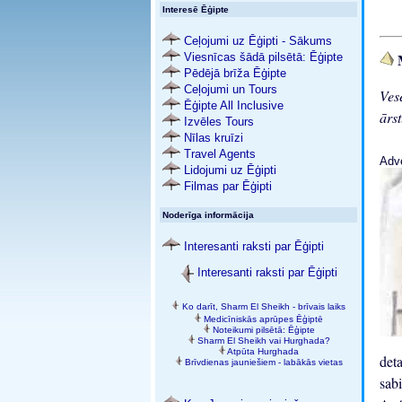
Interesē Ēģipte
Ceļojumi uz Ēģipti - Sākums
Viesnīcas šādā pilsētā: Ēģipte
Pēdējā brīža Ēģipte
Ceļojumi un Tours
Ves
Ēģipte All Inclusive
ārs
Izvēles Tours
Nīlas kruīzi
Travel Agents
Adv
Lidojumi uz Ēģipti
Filmas par Ēģipti
Noderīga informācija
Interesanti raksti par Ēģipti
Interesanti raksti par Ēģipti
Ko darīt, Sharm El Sheikh - brīvais laiks
Medicīniskās aprūpes Ēģiptē
Noteikumi pilsētā: Ēģipte
Sharm El Sheikh vai Hurghada?
Atpūta Hurghada
det
Brīvdienas jauniešiem - labākās vietas
sab