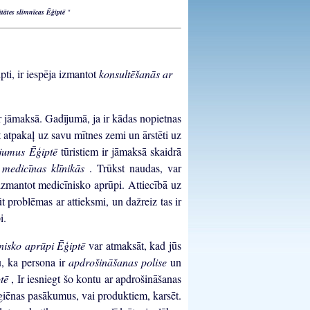
itātes slimnīcas Ēģiptē
"
pti, ir iespēja izmantot
konsultēšanās ar
ir jāmaksā. Gadījumā, ja ir kādas nopietnas
et atpakaļ uz savu mītnes zemi un ārstēti uz
ojumus Ēģiptē
tūristiem ir jāmaksā skaidrā
 medicīnas klīnikās
. Trūkst naudas, var
izmantot medicīnisko aprūpi. Attiecībā uz
t problēmas ar attieksmi, un dažreiz tas ir
i.
nisko aprūpi Ēģiptē
var atmaksāt, kad jūs
u, ka persona ir
apdrošināšanas polise
un
ptē
, Ir iesniegt šo kontu ar apdrošināšanas
iēnas pasākumus, vai produktiem, karsēt.