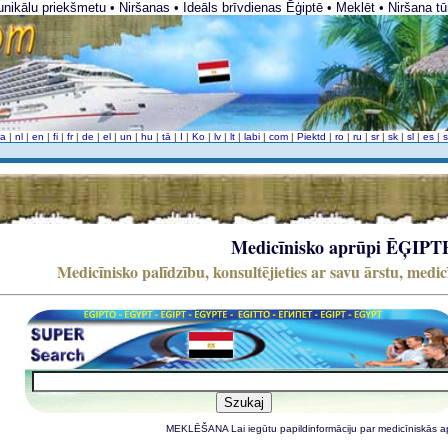
unikālu priekšmetu • Niršanas • Ideāls brīvdienas Ēģiptē • Meklēt • Niršana t
da
|
nl
|
en
|
fi
|
fr
|
de
|
el
|
un
|
hu
|
tā
|
I
|
Ko
|
lv
|
lt
|
labi
|
com
|
Piektd
|
ro
|
ru
|
sr
|
sk
|
sl
|
es
|
Medicīnisko aprūpi ĒĢIPT
Medicīnisko palīdzību, konsultējieties ar savu ārstu, medi
MEKLĒŠANA Lai iegūtu papildinformāciju par medicīniskās