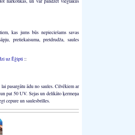
dot narkotikas, un var palīdzēt vieglākus
tiem, kas jums būs nepieciešams savas
āpju, pretiekaisuma, pretdrudža, saules
dzi uz Ēģipti
::
 lai pasargātu ādu no saules. Cilvēkiem ar
0 un pat 50 UV. Sejas un delikāto ķermeņa
gt cepure un saulesbrilles.