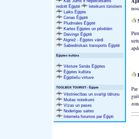
Apt
Kas Jums ir nepieciešams
redzēt Ēģiptē
Ieteikumi tūristiem
nosa
Laiks Ēģipte
Cenas Ēģiptē
M
Pludmales Ēģiptē
Kartes Ēģiptes un pilsētām
Pir
Daivings Ēģiptē
uzt
Atgriež - Ēģiptes vārdi
Sabiedriskais transports Ēģiptē
apd
Ēģiptes kultūra
Vēsture Senās Ēģiptes
Ēģiptes kultūra
K
Ēģiptiešu virtuve
Par
TOOLBOX TOURIST - Ēģipte
Vēstniecības un svarīgi tālruņu
gai
Muitas noteikumi
zonā
Vīzas un pases
Noderīgas saites
Interneta forumos par Ēģipti