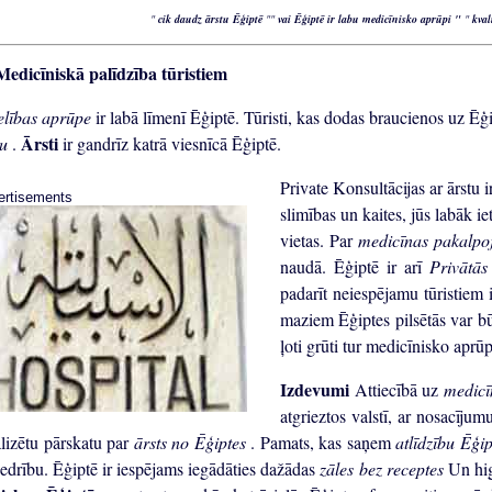
"
cik daudz ārstu Ēģiptē
""
vai Ēģiptē ir labu medicīnisko aprūpi "
"
kval
Medicīniskā palīdzība tūristiem
elības aprūpe
ir labā līmenī Ēģiptē. Tūristi, kas dodas braucienos uz Ēģi
Ārsti
tu
.
ir gandrīz katrā viesnīcā Ēģiptē.
Private Konsultācijas ar ārstu 
ertisements
slimības un kaites, jūs labāk i
vietas. Par
medicīnas pakalp
naudā. Ēģiptē ir arī
Privātās
padarīt neiespējamu tūristiem 
maziem Ēģiptes pilsētās var bū
ļoti grūti tur medicīnisko aprūp
Izdevumi
Attiecībā uz
medicī
atgrieztos valstī, ar nosacījum
alizētu pārskatu par
ārsts no Ēģiptes
. Pamats, kas saņem
atlīdzību Ēģi
iedrību. Ēģiptē ir iespējams iegādāties dažādas
zāles bez receptes
Un hig