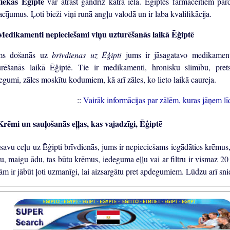
iekas Ēģiptē
var atrast gandrīz katrā ielā. Ēģiptes farmaceitiem pār
cījumus. Ļoti bieži viņi runā angļu valodā un ir laba kvalifikācija.
edikamenti nepieciešami viņu uzturēšanās laikā Ēģiptē
ms došanās uz
brīvdienas uz Ēģipti
jums ir jāsagatavo medikamen
urēšanās laikā Ēģiptē. Tie ir medikamenti, hronisku slimību, prets
egumi, zāles moskītu kodumiem, kā arī zāles, ko lieto laikā caureja.
::
Vairāk informācijas par zālēm, kuras jāņem lī
rēmi un sauļošanās eļļas, kas vajadzīgi, Ēģiptē
 savu ceļu uz Ēģipti brīvdienās, jums ir nepieciešams iegādāties krēmus,
šu, maigu ādu, tas būtu krēmus, iedeguma eļļu vai ar filtru ir vismaz 2
m ir jābūt ļoti uzmanīgi, lai aizsargātu pret apdegumiem. Lūdzu arī snie