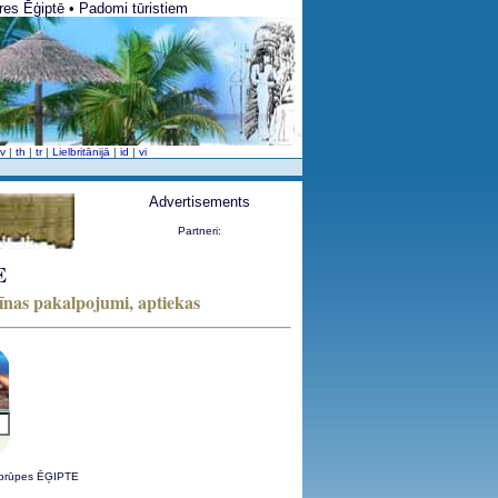
ūres Ēģiptē • Padomi tūristiem
sv
|
th
|
tr
|
Lielbritānijā
|
id
|
vi
Advertisements
Partneri:
E
cīnas pakalpojumi, aptiekas
 aprūpes ĒĢIPTE