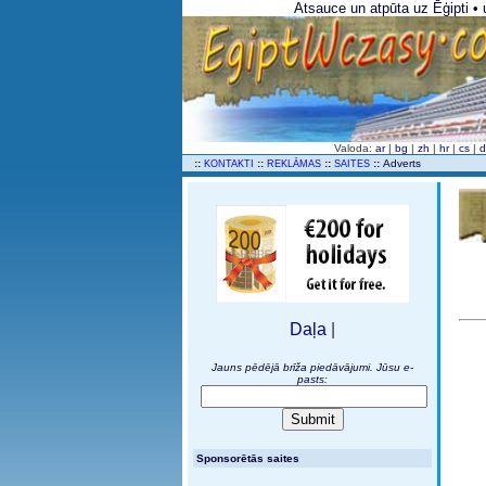
Atsauce un atpūta uz Ēģipti • 
Valoda:
ar
|
bg
|
zh
|
hr
|
cs
|
..
::
::
::
::
Adverts
KONTAKTI
REKLĀMAS
SAITES
Daļa
|
Jauns pēdējā brīža piedāvājumi. Jūsu e-
pasts:
Sponsorētās saites