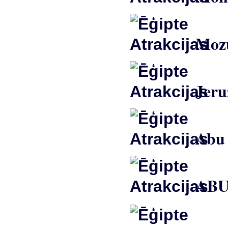
Mozu
Jeru
Abu 
ABU