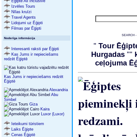
Ēģipte All Inclusive
Izvēles Tours
Nīlas kruīzi
Travel Agents
Lidojumi uz Ēģipti
Filmas par Ēģipti
SEARCH - 
Noderīga informācija
"
Tour Ēģipt
Interesanti raksti par Ēģipti
Hurgadas
""
Kas Jums ir nepieciešams
redzēt Ēģiptē
ceļojuma Ē
Kas Jums ir nepieciešams redzēt
Ēģiptē
Alexandria
Abu
Simbel
Giza
Kaira
Luxor (Luxor)
Ieteikumi tūristiem
Laiks Ēģipte
Cenas Ēģiptē