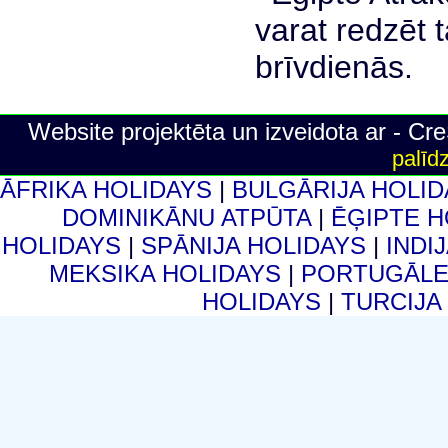
Website projektēta un izveidota ar - C
palīd
ĀFRIKA HOLIDAYS
|
BULGĀRIJA HOLI
DOMINIKĀNU ATPŪTA
|
ĒĢIPTE 
HOLIDAYS
|
SPĀNIJA HOLIDAYS
|
INDI
MEKSIKA HOLIDAYS
|
PORTUGĀLE
HOLIDAYS
|
TURCIJA