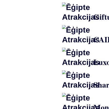
Giftu
CAI
Luxo
Shar
Mona