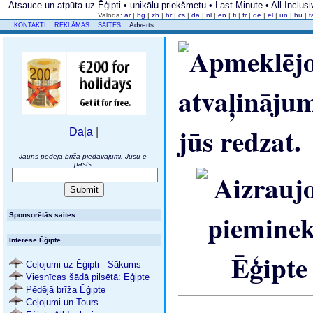
Atsauce un atpūta uz Ēģipti • unikālu priekšmetu • Last Minute • All Inclus
Valoda:
ar
|
bg
|
zh
|
hr
|
cs
|
da
|
nl
|
en
|
fi
|
fr
|
de
|
el
|
un
|
hu
|
t
..
::
::
::
::
Adverts
KONTAKTI
REKLĀMAS
SAITES
Daļa
|
Jauns pēdējā brīža piedāvājumi. Jūsu e-
pasts:
Sponsorētās saites
Interesē Ēģipte
Ceļojumi uz Ēģipti - Sākums
Viesnīcas šādā pilsētā: Ēģipte
Pēdējā brīža Ēģipte
Ceļojumi un Tours