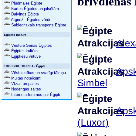
brīvdienās 
Pludmales Ēģiptē
Kartes Ēģiptes un pilsētām
Daivings Ēģiptē
Atgriež - Ēģiptes vārdi
Sabiedriskais transports Ēģiptē
Ēģiptes kultūra
Alex
Vēsture Senās Ēģiptes
Ēģiptes kultūra
Ēģiptiešu virtuve
TOOLBOX TOURIST - Ēģipte
Apsk
Vēstniecības un svarīgi tālruņu
Muitas noteikumi
Simbel
Vīzas un pases
Noderīgas saites
Interneta forumos par Ēģipti
Apsk
(Luxor)