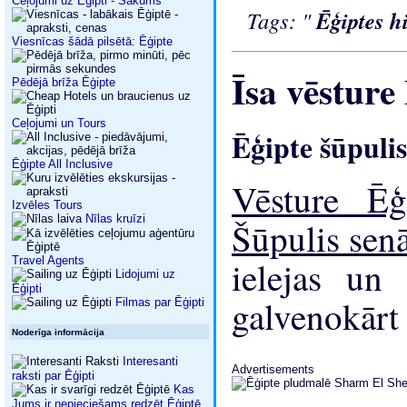
Ceļojumi uz Ēģipti - Sākums
Tags: "
Ēģiptes h
Viesnīcas šādā pilsētā: Ēģipte
Īsa vēsture
Pēdējā brīža Ēģipte
Ceļojumi un Tours
Ēģipte šūpulis 
Ēģipte All Inclusive
Vēsture Ē
Izvēles Tours
Nīlas kruīzi
Šūpulis senā
ielejas un
Travel Agents
Lidojumi uz
Ēģipti
galvenokārt 
Filmas par Ēģipti
Noderīga informācija
Interesanti
Advertisements
raksti par Ēģipti
Kas
Jums ir nepieciešams redzēt Ēģiptē