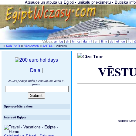
Atsauce un atpūta uz Ēģipti • unikālu priekšmetu • Būtiska inf
Valoda:
ar
|
bg
|
zh
|
hr
|
cs
|
da
|
nl
|
en
|
fi
|
fr
|
de
|
el
|
un
|
hu
|
t
..
::
::
::
::
Adverts
KONTAKTI
REKLĀMAS
SAITES
VĒSTUR
Daļa
|
Jauns pēdējā brīža piedāvājumi. Jūsu e-
pasts:
Sponsorētās saites
Interesē Ēģipte
SUPER MEKL