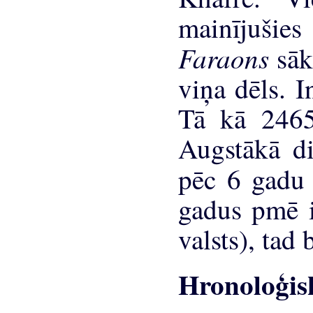
mainījušies
Faraons
sāk
viņa dēls. 
Tā kā 2465
Augstākā d
pēc 6 gad
gadus pmē i
valsts), tad
Hronoloģisk