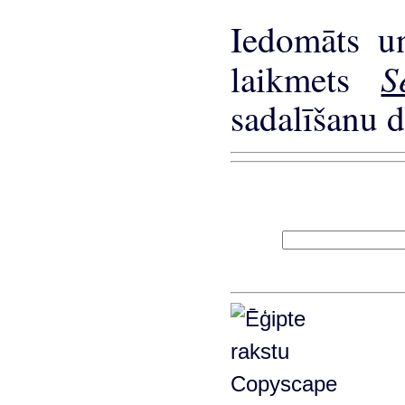
Iedomāts un
S
laikmets
sadalīšanu d