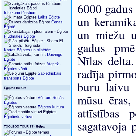
6000 gadus 
Ieteikumi tūristiem
un keramika
Laiks Ēģipte
Cenas
Ēģiptē
un miežu u
Pludmales Ēģiptē
gadus pmē 
Kartes Ēģiptes un pilsētām
Daivings
Nīlas delt
Ēģiptē
Atgriež -
radīja pirm
Ēģiptes vārdi
Sabiedriskais
transports Ēģiptē
buru laivu
Ēģiptes kultūra
mūsu ēras, 
Vēsture Senās
Ēģiptes
Ēģiptes kultūra
attīstības
Ēģiptiešu virtuve
sagatavoja p
TOOLBOX TOURIST - Ēģipte