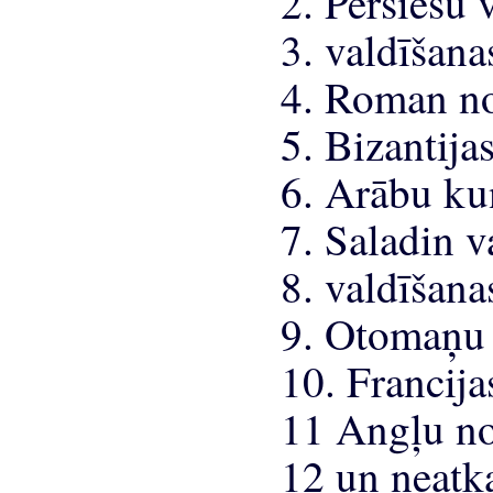
2. Persiešu 
3. valdīšana
4. Roman n
5. Bizantija
6. Arābu ku
7. Saladin v
8. valdīšan
9. Otomaņu 
10. Francij
11 Angļu n
12 un neatk