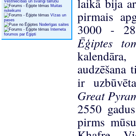
laikā bija a
Vēstniecības un svarīgi tālruņu
Muitas
noteikumi
pirmais ap
Vīzas un
pases
3000 - 28
Noderīgas saites
Interneta
forumos par Ēģipti
Ēģiptes t
kalendāra,
audzēšana t
ir uzbūvē
Great Pyra
2550 gadu
pirms mūsu
Khafre. Vi