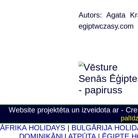
Autors: Agata Kr
egiptwczasy.com
Website projektēta un izveidota ar - C
palīd
ĀFRIKA HOLIDAYS
|
BULGĀRIJA HOLI
DOMINIKĀNU ATPŪTA
|
ĒĢIPTE 