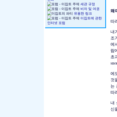
세관 규정
비자 및 여권
왜
유용한 링크
이집트에 관한
따
인터넷 포럼
내
조
에서
람
초
sn
에도
것
는 
따
내 
신