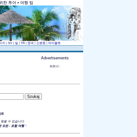
위한 투어 • 여행 팁
이지
|
SV
|
일
|
TR
|
영국
|
신분증
|
바이올렛
Advertisements
파트너 :
집트
 찾을 수 있습니다.
 모든 - 포함 여행
".