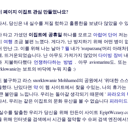
이 페이지 이집트 관심 만들었나요?
라서, 당신은 내 실수를 저질 렀하고 훌륭한을 보냈다 않았을 수
이집트에 공휴일
가 타고 가셨던
하나를 모르고
아랍어 단어
저는에
기
여행
조금 불편 느꼈다. 게다가, 난 방지하기 위해 어떤 병이
 만난 그. 이를 위해 나는 날아
7 월
내가 'rozparzaną'머리 
에, 뜨거운되었습니다. 난 아무도 가져가지 않았어
다이빙 장비
내
과 지불하다했다
언쟁하다하는 방법
. 아무 aviomarinu도, 
orklowanie는 보트의 바닥에 누워 지출 :)
 불구하고 라스 snorklowanie Mohhamed의 공원에서 '위대
을했다. 난있다면
약
이 웹 사이트에서 찾을 수있는, 나의 휴가는
큰 불만을 느낍니다. 우리는 돌아갈 생각되기 때문에 '
파라오의
라서, 우리는 같은 이집트의 문화 유산을 볼 수 없습니다
피라미
실수를 탈출한 우리가 당신을 위해 만든이 사이트 EgiptWczasy
을 위해 인터넷을 검색에서 시간을 절약할 수 슈퍼 검색 엔진에서