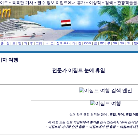
드 • 독특한 기사 • 필수 정보 이집트에서 휴가 • 이상적 • 검색 • 관광객들을
|
좋
|
천
|
드
|
엘
|
과
|
후
|
그것
|
나
|
고
|
정맥 주사
|
다
|
잘
|
COM
|
금
|
RO
|
루
|
SR
|
SK
|
SL
|
말
전문가 이집트 눈에 휴일
슈퍼 검색 엔진 최적화 단어 :
휴일, 투어, 휴일 이
에 대한 모든 정보
이집트에서 휴가를
검색 엔진에서 '슈퍼 검색'을
"
이집트의 마지막 순간 휴일
""
이집트에서 싼 휴일
""
이집트에 대한