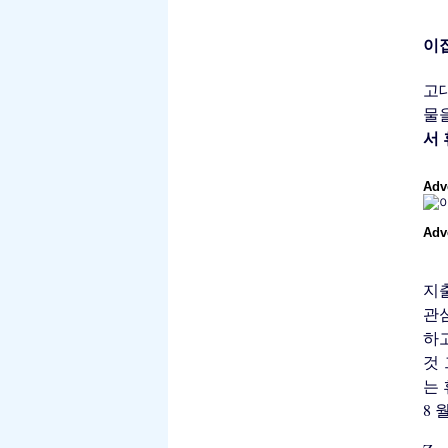
이집
고
물
서
Adv
Adv
지
관
하
것 
는 
8