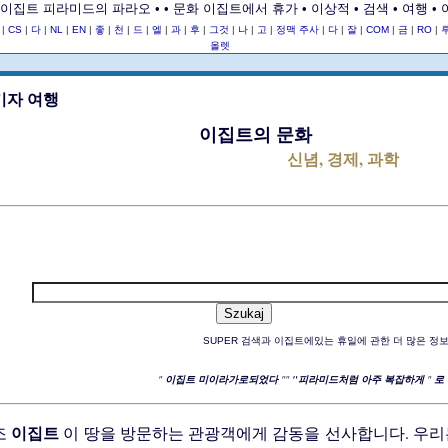
이집트 피라미드의 파라오 • • 문화 이집트에서 휴가 • 이상적 • 검색 • 여행 • 
R
|
CS
|
다
|
NL
|
EN
|
좋
|
천
|
드
|
엘
|
과
|
후
|
그것
|
나
|
고
|
정맥 주사
|
다
|
잘
|
COM
|
금
|
RO
|
올렛
이집트의 문화
신념, 경제, 과학
SUPER 검색과 이집트에있는 휴일에 관한 더 많은 정
"
이집트 미이라가로되었다
""
"피라미드처럼 아주 복잡하게
"
로
이집트
조
이 땅을 방문하는 관광객에게 감동을 선사합니다. 우리