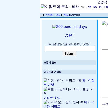
관광객 
언어 :
AR
|
BG
|
ZH
|
H
..
: :
: :
: :
::
Adverts
연락처
광고
링크
공유
|
뉴 최종 할인 다룹니다. 귀하의 이메일 :
스폰서 링크
이집트에 관심을
홈 - 이집
트 여행
이집트 호텔
마지막
구
순간 이집트