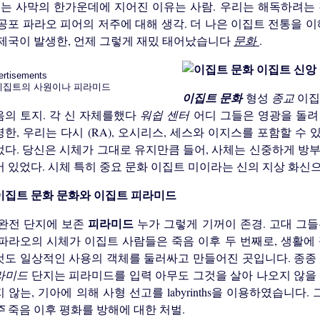
 그는 사막의 한가운데에 지어진 이유는 사람. 우리는 해독하려는
 공포 파라오 피어의 저주에 대해 생각. 더 나은 이집트 전통을 
 제국이 발생한, 언제 그렇게 재밌 태어났습니다
문화
.
이집트 신앙
ertisements
이집트 문화
형성
종교
이집
음의 토지. 각 신 자체를했다
워쉽 센터
어디 그들은 영광을 돌려
한, 우리는 다시 (RA), 오시리스, 세스와 이지스를 포함할 
었다. 당신은 시체가 그대로 유지만큼 들어, 사체는 신중하게 방
어 있었다. 시체 특히 중요 문화 이집트 미이라는 신의 지상 화신
문화와 이집트 피라미드
피라미드
 완전 단지에 보존
누가 그렇게 기꺼이 존경. 고대 그
 파라오의 시체가 이집트 사람들은 죽음 이후 두 번째로, 생활에
것도 일상적인 사용의 객체를 둘러싸고 만들어진 곳입니다. 종종 
라미드
단지는 피라미드를 입력 아무도 그것을 살아 나오지 않을
 않는, 기아에 의해 사형 선고를 labyrinths을 이용하였습니
주
죽음 이후 평화를 방해에 대한 처벌.