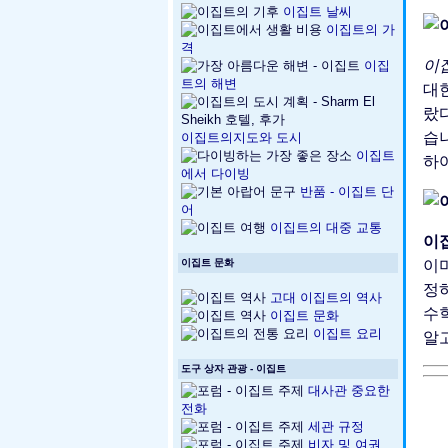
이집트 날씨
이집트의 가
격
이
이집
트의 해변
대
랐다
습니
이집트의지도와 도시
이집트
하여
에서 다이빙
반품 - 이집트 단
어
이집트의 대중 교통
이
이
이집트 문화
정하
고대 이집트의 역사
수학
이집트 문화
이집트 요리
알
도구 상자 관광 - 이집트
대사관 중요한
전화
세관 규정
비자 및 여권