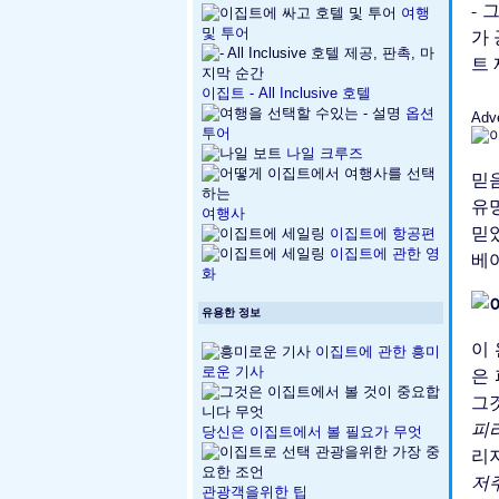
-
여행
및 투어
가
트
이집트 - All Inclusive 호텔
옵션
Adv
투어
나일 크루즈
믿
유명
여행사
믿
이집트에 항공편
이집트에 관한 영
베
화
유용한 정보
이
이집트에 관한 흥미
로운 기사
은
그
피
당신은 이집트에서 볼 필요가 무엇
리지
저
관광객을위한 팁