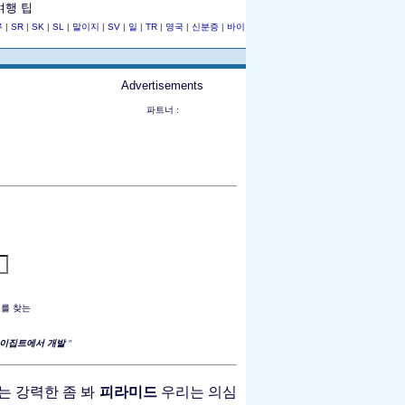
여행 팁
루
|
SR
|
SK
|
SL
|
말이지
|
SV
|
일
|
TR
|
영국
|
신분증
|
바이
Advertisements
파트너 :
보를 찾는
 이집트에서 개발
"
피라미드
는 강력한 좀 봐
우리는 의심