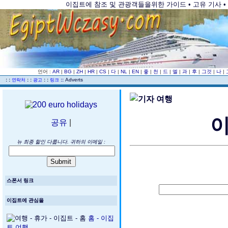
이집트에 참조 및 관광객들을위한 가이드 • 고유 기사 • 
언어 :
AR
|
BG
|
ZH
|
HR
|
CS
|
다
|
NL
|
EN
|
좋
|
천
|
드
|
엘
|
과
|
후
|
그것
|
나
|
..
: :
: :
: :
::
Adverts
연락처
광고
링크
이
공유
|
뉴 최종 할인 다룹니다. 귀하의 이메일 :
스폰서 링크
이집트에 관심을
홈 - 이집
트 여행