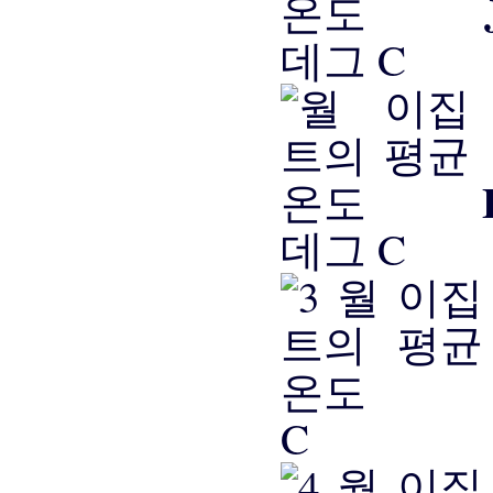
데그 C
데그 C
C