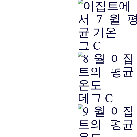
그 C
데그 C