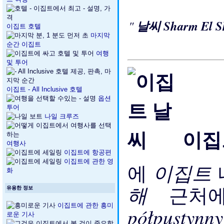
"
날씨 Sharm El 
이집트 호텔
마지막
순간 이집트
여행
및 투어
이집트 - All Inclusive 호텔
옵션
투어
나일 크루즈
이집
여행사
이집트에 항공편
이집트에 관한 영
이집트
에
화
해
근처
유용한 정보
이집트에 관한 흥미
półpustynn
로운 기사