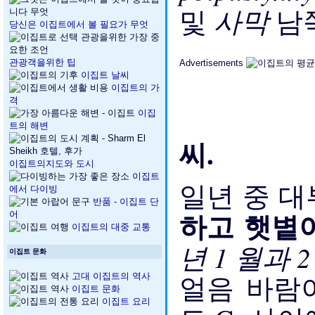
사막
및
남
당신은 이집트에서 볼 필요가 무엇
관광객을위한 팁
Advertisements
이집트 날씨
이집트의 가
격
이집
트의 해변
씨.
이집트의지도와 도시
이집트
일년 중 
에서 다이빙
반품 - 이집트 단
하고 햇볕
어
이집트의 대중 교통
년 1 월과 
이집트 문화
얼음 바람이
고대 이집트의 역사
이집트 문화
이집트 요리