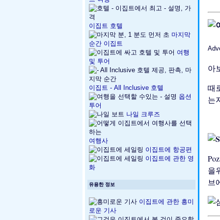
이집트 호텔
마지막
순간 이집트
Adv
여행
및 투어
아
때로
이집트 - All Inclusive 호텔
옵션
는
투어
나일 크루즈
여행사
이집트에 항공편
Po
이집트에 관한 영
화
을위
브
유용한 정보
이집트에 관한 흥미
로운 기사