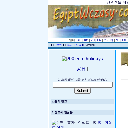
관광객을 위해 
언어 :
AR
|
BG
|
ZH
|
HR
|
CS
|
다
|
NL
|
EN
..
: :
: :
: :
::
Adverts
연락처
광고
링크
공유
|
뉴 최종 할인 다룹니다. 귀하의 이메일 :
스폰서 링크
이집트에 관심을
홈 - 이집
트 여행