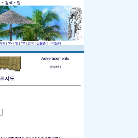
• 검색 • 팁
이지
|
SV
|
일
|
TR
|
영국
|
신분증
|
바이올렛
Advertisements
파트너 :