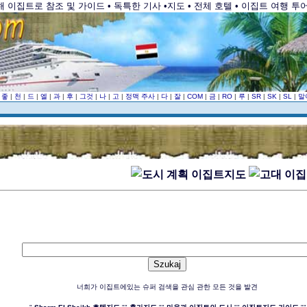
이집트로 참조 및 가이드 • 독특한 기사 •지도 • 전체 호텔 • 이집트 여행 투어 
|
좋
|
천
|
드
|
엘
|
과
|
후
|
그것
|
나
|
고
|
정맥 주사
|
다
|
잘
|
COM
|
금
|
RO
|
루
|
SR
|
SK
|
SL
|
말
이집트지도
너희가 이집트에있는 슈퍼 검색을 관심 관한 모든 것을 발견