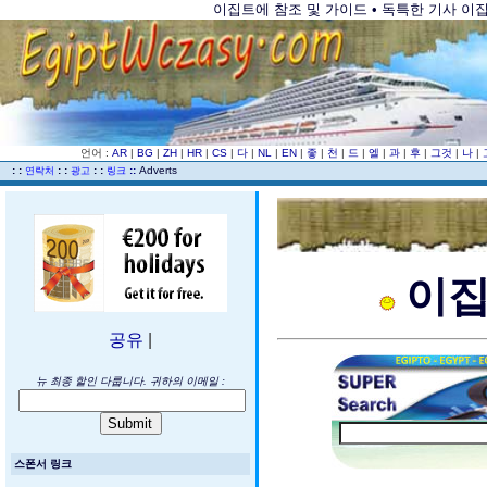
이집트에 참조 및 가이드 • 독특한 기사 이집트
언어 :
AR
|
BG
|
ZH
|
HR
|
CS
|
다
|
NL
|
EN
|
좋
|
천
|
드
|
엘
|
과
|
후
|
그것
|
나
|
..
: :
: :
: :
::
Adverts
연락처
광고
링크
이집
공유
|
뉴 최종 할인 다룹니다. 귀하의 이메일 :
스폰서 링크