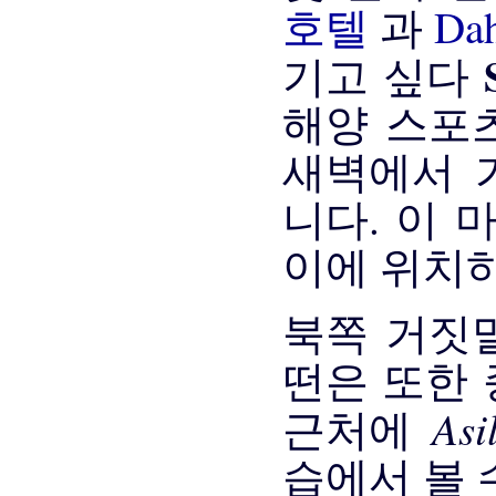
호텔
과
Da
기고 싶다
해양 스포
새벽에서 
니다. 이 
이에 위치
북쪽 거짓
떤은 또한 
As
근처에
습에서 볼 