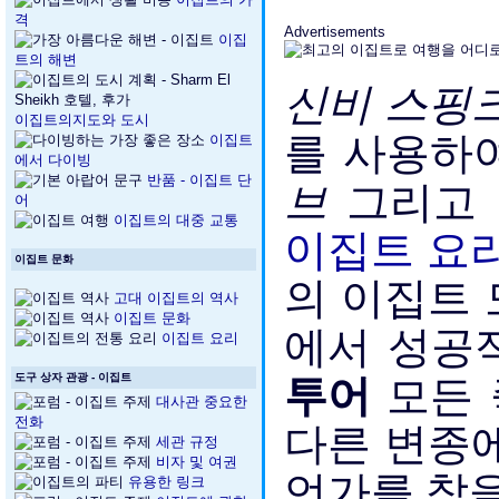
격
Advertisements
이집
트의 해변
신비 스핑
이집트의지도와 도시
를 사용하여
이집트
에서 다이빙
브
그리고
반품 - 이집트 단
어
이집트의 대중 교통
이집트 요
이집트 문화
의 이집트
고대 이집트의 역사
이집트 문화
에서 성공
이집트 요리
투어
모든
도구 상자 관광 - 이집트
대사관 중요한
다른 변종에
전화
세관 규정
비자 및 여권
언가를 찾을
유용한 링크