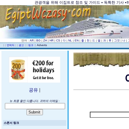
관광객을 위해 이집트로 참조 및 가이드 • 독특한 기사 •하
언어 :
AR
|
BG
|
ZH
|
HR
|
CS
|
다
|
NL
|
EN
|
좋
|
천
|
드
|
엘
|
과
|
후
|
그것
|
나
|
..
: :
: :
: :
::
Adverts
연락처
광고
링크
공유
|
뉴 최종 할인 다룹니다. 귀하의 이메일 :
스폰서 링크