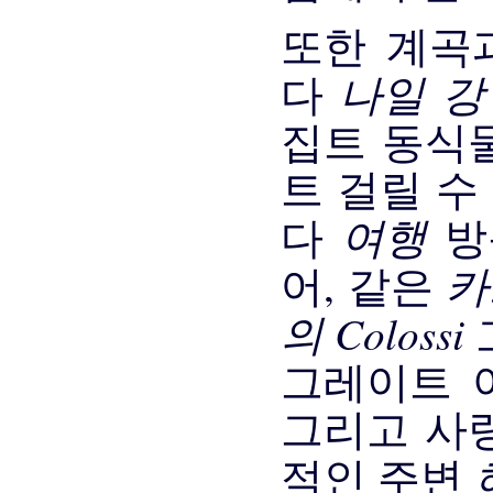
또한 계곡
나일 
다
집트 동식
트 걸릴 수
여행
다
카
어, 같은
의 Colossi
그레이트 
그리고 사
적인 주변