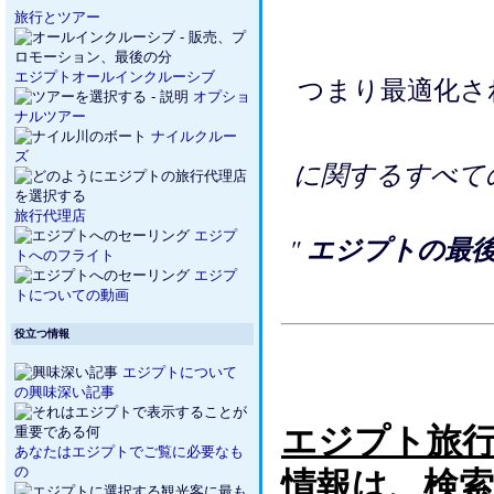
旅行とツアー
エジプトオールインクルーシブ
つまり最適化さ
オプショ
ナルツアー
ナイルクルー
ズ
に関するすべて
旅行代理店
エジプ
"
エジプトの最
トへのフライト
エジプ
トについての動画
役立つ情報
エジプトについて
の興味深い記事
エジプト旅
あなたはエジプトでご覧に必要なも
の
情報は、検索