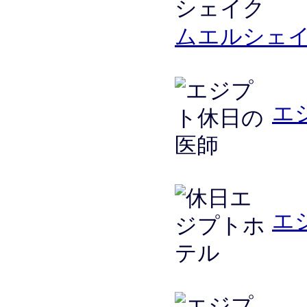
ムエルシェ
エ
エ