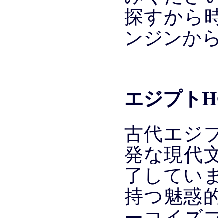
探すから
ンジンか
エジプトHO
古代エジ
発な現代
了してい
持つ魅惑
ーコイズ