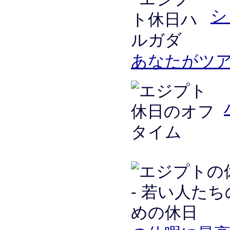
シ
あなたがツ