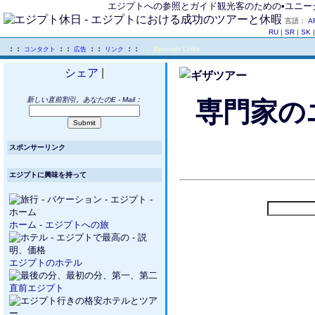
エジプトへの参照とガイド観光客のための•ユニーク
言語：
A
RU
|
SR
|
SK
...
..
：：
：：
：：
：：
Sponsor Links
コンタクト
広告
リンク
シェア
|
専門家の
新しい直前割引。あなたのE - Mail：
スポンサーリンク
エジプトに興味を持って
ホーム - エジプトへの旅
エジプトのホテル
直前エジプト