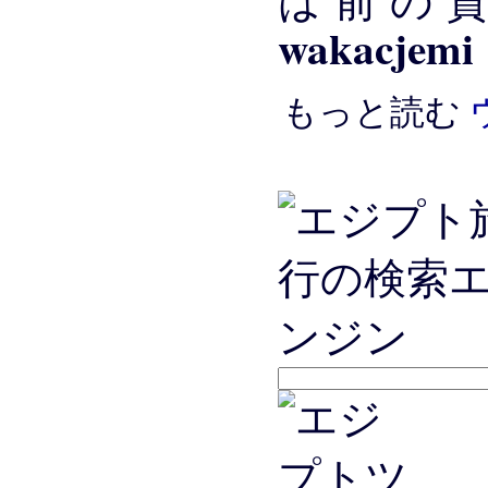
wakacjemi
もっと読む