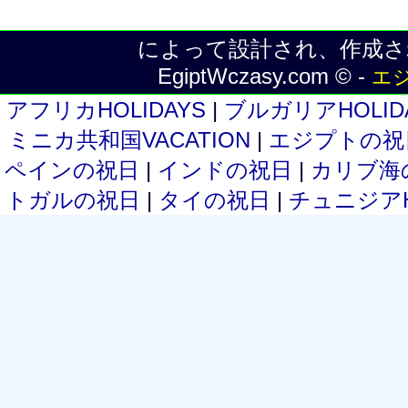
によって設計され、作成された
EgiptWczasy.com © -
エ
アフリカHOLIDAYS
|
ブルガリアHOLID
ミニカ共和国VACATION
|
エジプトの
ペインの祝日
|
インドの祝日
|
カリブ海
トガルの祝日
|
タイの祝日
|
チュニジアH