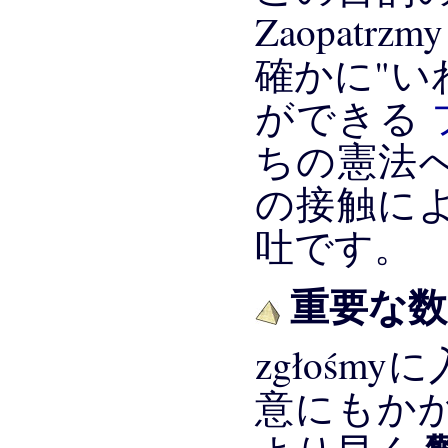
Zaopat
確かに"
ができる
ちの憲法
の接触に
吐です。
重要な数
zgłoś
意にもか