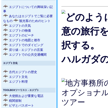
エジプトについての興味深い記
事
あなたはエジプトでご覧に必要
なもの
観光客のためのヒント
エジプトの天気
エジプトの物価
エジプトのビーチ
エジプトの地図と都市
エジプトでのダイビング
戻り値 - エジプトの言葉
ハルガダ
エジプトでの公共交通機関
エジプト文化
古代エジプトの歴史
エジプト文化
エジプト料理
TOOLBOXツーリスト - エジプト
大使館および重要な電話
税関規制
ビザとパスポート