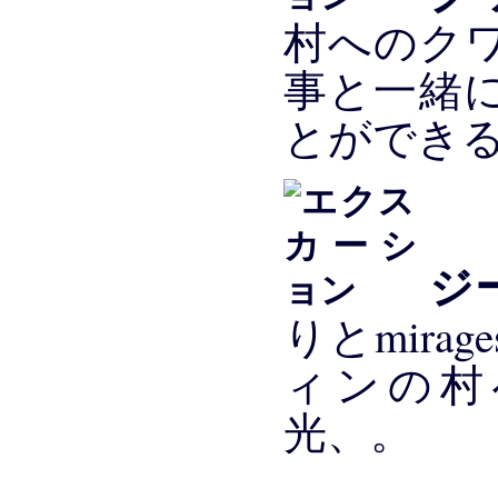
村へのク
事と一緒
とができるm
ジ
りとmir
ィンの村
光、。