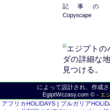
によって設計され、作成された
EgiptWczasy.com © -
エ
アフリカHOLIDAYS
|
ブルガリアHOLID