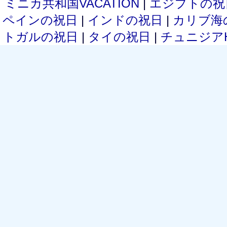
ミニカ共和国VACATION
|
エジプトの
ペインの祝日
|
インドの祝日
|
カリブ海
トガルの祝日
|
タイの祝日
|
チュニジアH