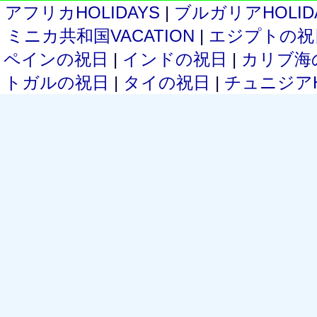
アフリカHOLIDAYS
|
ブルガリアHOLID
ミニカ共和国VACATION
|
エジプトの
ペインの祝日
|
インドの祝日
|
カリブ海
トガルの祝日
|
タイの祝日
|
チュニジアH