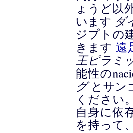
ょうど以
ダ
います
ジプトの
きます
遠
王ピラミ
能性のnac
グ
とサン
ください
自身に依存
を持って