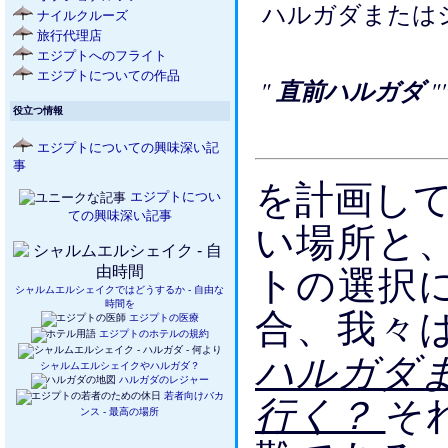
ハルガダまたは
ナイルクルーズ
旅行代理店
エジプトへのフライト
エジプトについての作品
"
直前ハルガダ
"
役立つ情報
エジプトについての興味深い記
事
を計画し
エジプトについ
ての興味深い記事
い場所と
トの選択
シャルムエルシェイクではどうするか - 自由な
時間を
合、我々
エジプトの医療
エジプトのホテルの規約
ハルガダ
シャルムエルシェイクやハルガダ？
ハルガダのレジャー
行く？
そ
若者向けバカ
ンス - 最高の場所