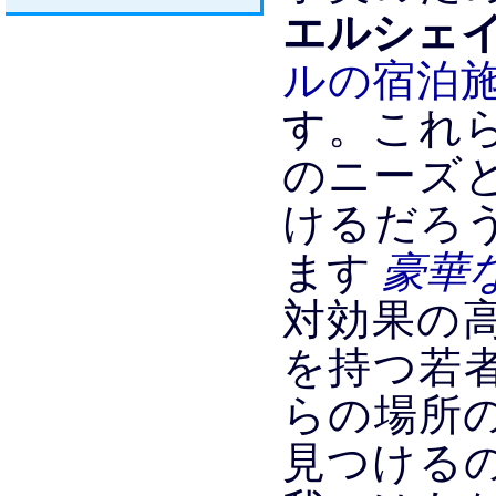
エルシェ
ルの宿泊
す。これ
のニーズ
けるだろう
豪華
ます
対効果の
を持つ若
らの場所
見つける