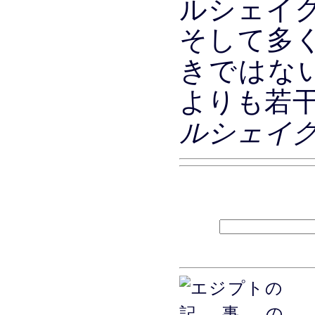
ルシェイ
そして多
きではな
よりも若
ルシェイ