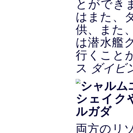
とができ
はまた、
供、また
は潜水艦
行くこと
ダイビ
ス
両方のリ