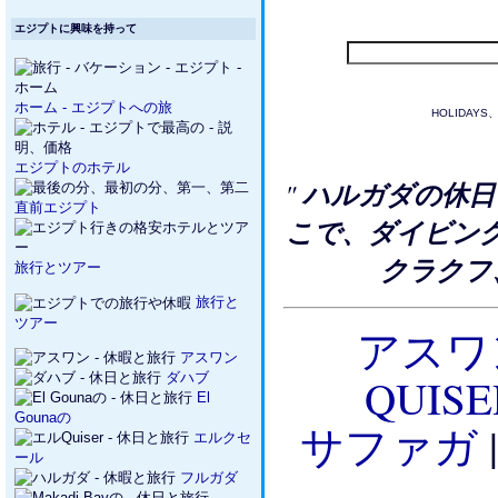
エジプトに興味を持って
ホーム - エジプトへの旅
HOLIDAY
エジプトのホテル
"
ハルガダの休
直前エジプト
こで、ダイビン
クラクフ
旅行とツアー
旅行と
ツアー
アス
アスワン
ダハブ
QUIS
El
Gounaの
サファガ
エルクセ
ール
フルガダ