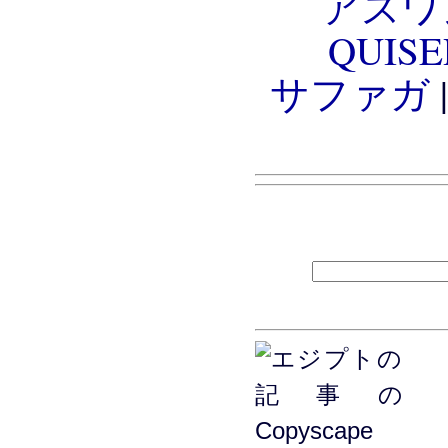
アス
QUIS
サファガ