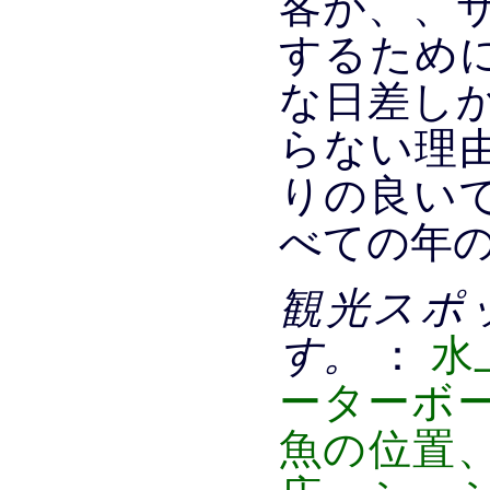
客が、、
するため
な日差し
らない理
りの良い
べての年
観光スポ
す。
：
水
ーターボー
魚の位置