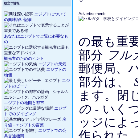
役立つ情報
Advertisements
エジプトについて
の興味深い記事
の最も重
あなたはエジプトでご覧に必要なも
の
フル
部分
観光客のためのヒント
郵便局、
エジプトの天気
エジプトの
物価
部分は、
エジ
プトのビーチ
ます。閉
の
エジプトの地図と都市
- い
エジプ
トでのダイビング
ッジによ
戻
り値 - エジプトの言葉
作られた
エジプトでの公
共交通機関