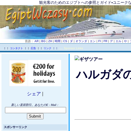
観光客のためのエジプトへの参照とガイド•ユニークな
言語：
AR
|
BG
|
ZH
|
時間
|
CS
|
ダ
|
オランダ
|
エン
|
FI
|
FR
|
デ
|
エル
|
や
|
...
..
：：
：：
：：
：：
Sponsor Links
コンタクト
広告
リンク
ハルガダ
シェア
|
新しい直前割引。あなたのE - Mail：
スポンサーリンク