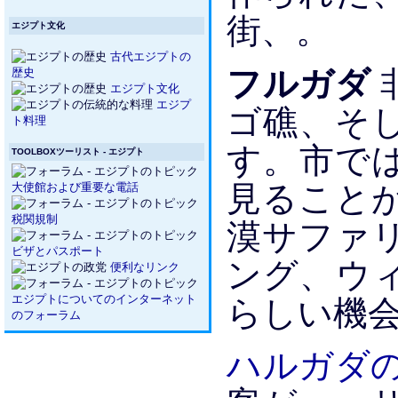
街、。
エジプト文化
古代エジプトの
フルガダ
歴史
エジプト文化
エジプ
ゴ礁、そ
ト料理
す。市で
TOOLBOXツーリスト - エジプト
見ること
大使館および重要な電話
税関規制
漠サファ
ビザとパスポート
ング、​​
便利なリンク
らしい機
エジプトについてのインターネット
のフォーラム
ハルガダ