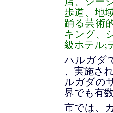
店、シー
歩道、地
踊る芸術的
キング、
級ホテル;
ハルガダ
、実施さ
ルガダの
界でも有​
市では、