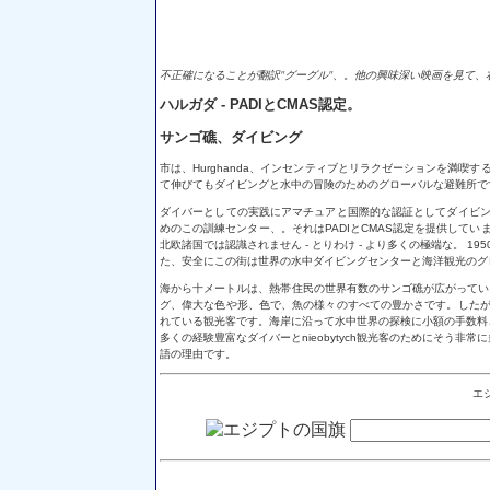
不正確になることが翻訳"グーグル"、。他の興味深い映画を見て、
ハルガダ - PADIとCMAS認定。
サンゴ礁、ダイビング
市は、Hurghanda、インセンティブとリラクゼーションを満喫
て伸びてもダイビングと水中の冒険のためのグローバルな避難所で
ダイバーとしての実践にアマチュアと国際的な認証としてダイビ
めのこの訓練センター、。それはPADIとCMAS認定を提供して
北欧諸国では認識されません - とりわけ - より多くの極端な。 
た、安全にこの街は世界の水中ダイビングセンターと海洋観光のグ
海から十メートルは、熱帯住民の世界有数のサンゴ礁が広がっていること
グ、偉大な色や形、色で、魚の様々のすべての豊かさです。した
れている観光客です。海岸に沿って水中世界の探検に小額の手数料
多くの経験豊富なダイバーとnieobytych観光客のためにそう
語の理由です。
エ