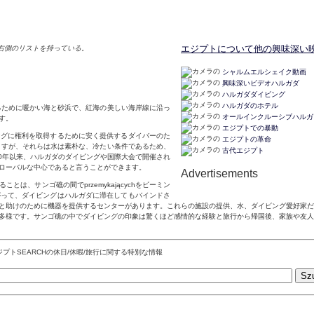
右側のリストを持っている。
エジプトについて他の興味深い
シャルムエルシェイク動画
興味深いビデオハルガダ
ハルガダダイビング
ハルガダのホテル
するために暖かい海と砂浜で、紅海の美しい海岸線に沿っ
オールインクルーシブハルガ
す。
エジプトでの暴動
ングに権利を取得するために安く提供するダイバーのた
エジプトの革命
いますが、それらは水は素朴な、冷たい条件であるため、
古代エジプト
1950年以来、ハルガダのダイビングや国際大会で開催され
ローバルな中心であると言うことができます。
Advertisements
は、サンゴ礁の間でprzemykającychをビーミン
がって、ダイビングはハルガダに滞在してもバインドさ
と助けのために機器を提供するセンターがあります。これらの施設の提供、水、ダイビング愛好家だ
非常に多様です。サンゴ礁の中でダイビングの印象は驚くほど感情的な経験と旅行から帰国後、家族や友
ジプトSEARCHの休日/休暇/旅行に関する特別な情報