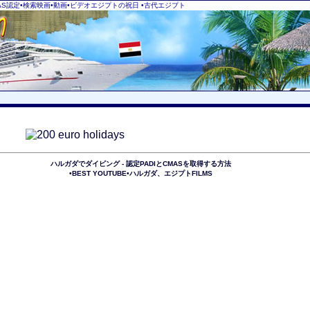
S認定•検索映画•動画•ビデオ​​エジプトの祝日
•古代エジプト
ハルガダでダイビング - 認定PADIとCMASを取得する方法
•BEST YOUTUBE•ハルガダ、エジプトFILMS