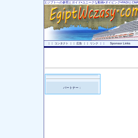
エジプトへの参照とガイド•ユニークな動画•ダイビング•PADIとCMA
..
：：
：：
：：
：：
...
Sponsor Links
コンタクト
広告
リンク
パートナー：