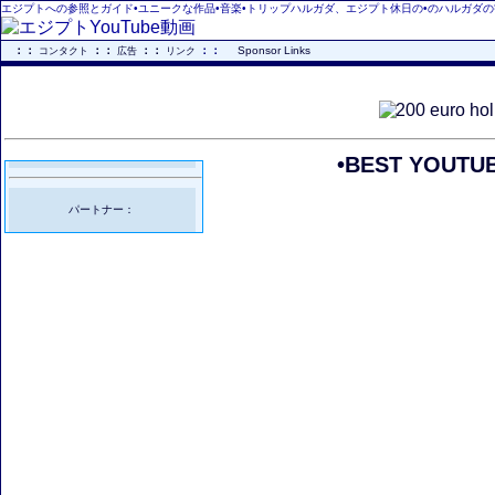
エジプトへの参照とガイド•ユニークな作品•音楽•トリップハルガダ、エジプト休日の•のハルガダの観
..
：：
：：
：：
：：
...
Sponsor Links
コンタクト
広告
リンク
•BEST YOU
パートナー：