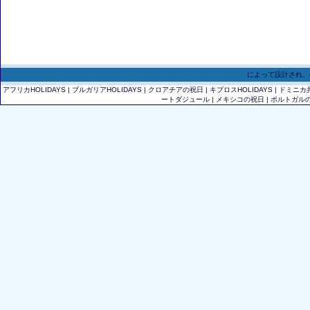
によって設計され、作成さ
アフリカHOLIDAYS
|
ブルガリアHOLIDAYS
|
クロアチアの祝日
|
キプロスHOLIDAYS
|
ドミニカ共
ー​​トダジュール
|
メキシコの祝日
|
ポルトガル