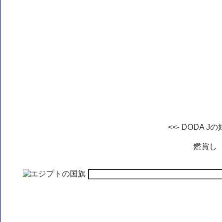
<<- DODA J
鑑賞し