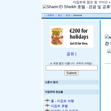
이집트에 참조 및 가이드 • 
..
: :
: :
: :
::
Adverts
연락처
광고
링크
공유
|
뉴 최종 할인 다룹니다. 귀하의 이메일 :
스폰서 링크
이집트에 관심을
홈 - 이집트 여행
이집트 호텔
마지막 순간 이집트