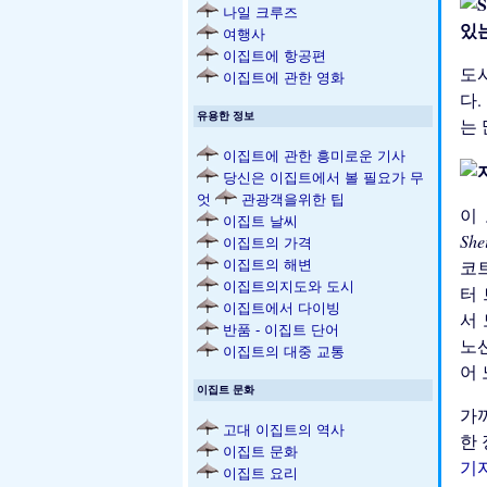
나일 크루즈
있
여행사
이집트에 항공편
도시
이집트에 관한 영화
다.
유용한 정보
는
이집트에 관한 흥미로운 기사
당신은 이집트에서 볼 필요가 무
엇
관광객을위한 팁
이
이집트 날씨
Sh
이집트의 가격
코트
이집트의 해변
이집트의지도와 도시
터 
이집트에서 다이빙
서
반품 - 이집트 단어
노선
이집트의 대중 교통
어
이집트 문화
가
고대 이집트의 역사
한 
이집트 문화
기
이집트 요리