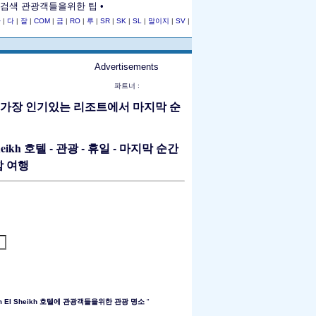
여행 검색 관광객들을위한 팁 •
사
|
다
|
잘
|
COM
|
금
|
RO
|
루
|
SR
|
SK
|
SL
|
말이지
|
SV
|
Advertisements
파트너 :
Sheikh 호텔 - 관광 - 휴일 - 마지막 순간
m El Sheikh 호텔에 관광객들을위한 관광 명소
"