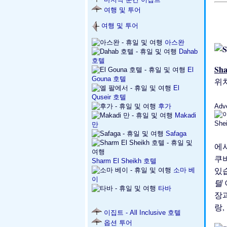
여행 및 투어
여행 및 투어
아스완
Dahab
호텔
Sh
El
Gouna 호텔
위
El
Quseir 호텔
후가
Adv
Makadi
만
Safaga
에
쿠
Sharm El Sheikh 호텔
있
소마 베
이
텔
타바
장
랑,
이집트 - All Inclusive 호텔
옵션 투어