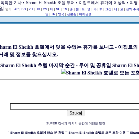
독특한 기사 • Sharm El Sheikh 호텔 투어 • 이집트에서 휴가에 이상적 • 
언어 :
AR
|
BG
|
ZH
|
HR
|
CS
|
다
|
NL
|
EN
|
좋
|
천
|
드
|
엘
|
과
|
후
|
그것
|
나
|
고
|
정맥 주
일
|
TR
|
영국
|
신분증
|
바이올렛
Sharm El 
SUPER 검색과 마지막 순간에 여행을 발견
"
Sharm El Sheikh 호텔에 라스 분 휴일
""
Sharm El Sheikh 호텔로 모든 포함 여행
""
Shar