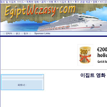
참조 및 이집트 가이드 • 독특한 영화 • 음악 • 여행 후가 이집트 휴가 • 후가 관광 제공 • 영화 • 비디
..
: :
: :
: :
: :
...
Sponsor Links
연락처
광고
링크
이집트 영화 •
파트너 :