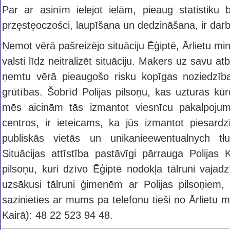
Par ar asinīm ielejot ielām, pieaug statistiku
przęstęoczości, laupīšana un dedzināšana, ir darb
Ņemot vērā pašreizējo situāciju Ēģiptē, Ārlietu min
valsti līdz neitralizēt situāciju. Makers uz savu at
ņemtu vērā pieaugošo risku kopīgas noziedzība
grūtības. Šobrīd Polijas pilsoņu, kas uzturas kū
mēs aicinām tās izmantot viesnīcu pakalpojumus
centros, ir ieteicams, ka jūs izmantot piesard
publiskās vietās un unikanieewentualnych t
Situācijas attīstība pastāvīgi pārrauga Polijas 
pilsoņu, kuri dzīvo Ēģiptē nodokļa tālruni vajad
uzsākusi tālruni ģimenēm ar Polijas pilsoņiem, 
sazinieties ar mums pa telefonu tieši no Ārlietu min
Kairā): 48 22 523 94 48.