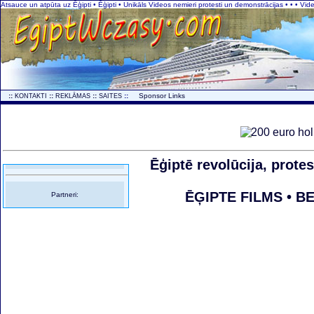
Atsauce un atpūta uz Ēģipti • Ēģipti • Unikāls Videos nemieri protesti un demonstrācijas • • • Vi
..
::
::
::
::
...
Sponsor Links
KONTAKTI
REKLĀMAS
SAITES
Ēģiptē revolūcija, prot
ĒĢIPTE FILMS • BE
Partneri: