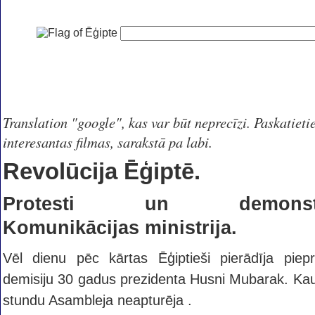
Translation "google", kas var būt neprecīzi. Paskatietie
interesantas filmas, sarakstā pa labi.
Revolūcija Ēģiptē.
Protesti un demonstrā
Komunikācijas ministrija.
Vēl dienu pēc kārtas
Ēģiptieši pierādīja
piep
demisiju 30 gadus prezidenta Husni Mubarak. Kau
stundu
Asambleja neapturēja
.