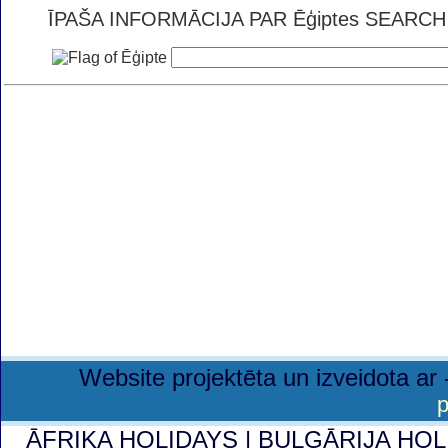
ĪPAŠA INFORMĀCIJA PAR Ēģiptes SEARCH brī
Website projektēta un izveidota a
p
ĀFRIKA HOLIDAYS
|
BULGĀRIJA HO