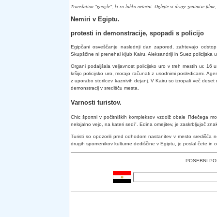
Translation "google", ki so lahko netočni. Oglejte si druge zanimive filme
Nemiri v Egiptu.
protesti in demonstracije, spopadi s policijo
Egipčani osveščanje naslednji dan zapored, zahtevajo odstop
Skupščine ni prenehal kljub Kairu, Aleksandriji in Suez policijska u
Organi podaljšala veljavnost policijsko uro v treh mestih ur. 16 
kršijo policijsko uro, morajo računati z usodnimi posledicami. Ag
z uporabo storilcev kaznivih dejanj. V Kairu so izropali več deset m
demonstracij v središču mesta.
Varnosti turistov.
Chic športni v počitniških kompleksov vzdolž obale Rdečega morj
nelojalno vejo, na kateri sedi". Edina omejitev, je zaskrbljujoč zna
Turisti so opozorili pred odhodom nastanitev v mesto središča ne
drugih spomenikov kulturne dediščine v Egiptu, je poslal čete in 
POSEBNI PODA