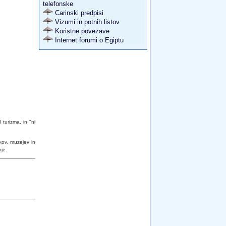
telefonske
Carinski predpisi
Vizumi in potnih listov
Koristne povezave
Internet forumi o Egiptu
turizma, in "ni
kov, muzejev in
nje.