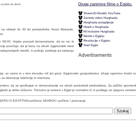
, seznam na desni.
Druge zanimive filme o Egiptu:
Sharm-El-Sheikh YouTube
Zanimiv video Hurghada
Hurghada potapljanje
Hoteli v Hurghada
 na oblasti že 30 let predsednika Husni Mubarak.
All Inclusive Hurghada
ra.
Nemiri v Egiptu
Revolucija v Egiptu
ur. 08:00. Vojsko posvaril demonstrante, da so vsi, ki
Stari Egipt
encije poročajo, da je kaos na ulicah egiptovskih mest
aloprodajnih mestih, in policija sodeluje pri zatiranju
Advertisements
a, so varne in v tem trenutku nič jim grozi. Egiptovsko gospodarstvo izhaja ogromno koristi od 
k za delovanje telefonije in interneta.
mirov, da se spoštujejo in demonstracije na ulicah protestirali prebivalstva. Za zaščito spomeni
oglede je lahko težavno. Trenutno je turizem v Egipt je normalno in ni podlage za njegovo vzmete
TKI O EGYPTIAN počitnice SEARCH / počitnic / potovanja