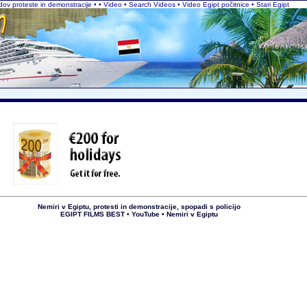
edov proteste in demonstracije • • Video • Search Videos • Video Egipt počitnice
• Stari Egipt
Nemiri v Egiptu, protesti in demonstracije, spopadi s policijo
EGIPT FILMS BEST • YouTube • Nemiri v Egiptu