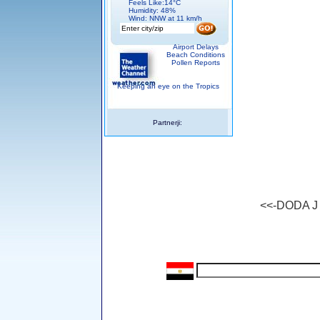
Feels Like:14°C
Humidity: 48%
Wind: NNW at 11 km/h
Airport Delays
Beach Conditions
Pollen Reports
Keeping an eye on the Tropics
Partnerji:
<<-DODA 