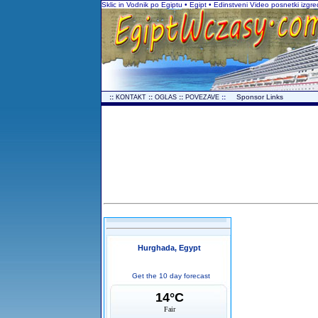
Sklic in Vodnik po Egiptu • Egipt • Edinstveni Video posnetki izgr
..
::
::
::
::
...
Sponsor Links
KONTAKT
OGLAS
POVEZAVE
Hurghada, Egypt
Get the 10 day forecast
14°C
Fair