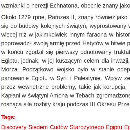
wzmianki o herezji Echnatona, obecnie znany jak
Około 1279 rpne, Ramzes II, znany również jako R
się do budowy kolejnych świątyń, wyprostowany wi
więcej niż w jakimkolwiek innym faraona w histo
poprowadził swoją armię przed Hetytów w bitwie p
w końcu zgodził się pierwszy odnotowany trakt
Egiptu, jednak, w jej kuszącym celem dla inwazji
Morza. Początkowo wojsko było w stanie odepr
panowanie Egiptu w Syrii i Palestynie. Wpływ z
przez wewnętrzne problemy, takie jak korupcja, 
Kapłani w świątyni Amona w Tebach zgromadzone 
rosnąca siła rozbity kraju podczas III Okresu Prz
Tags:
Discovery Siedem Cudów Starożytnego Egiptu Egi