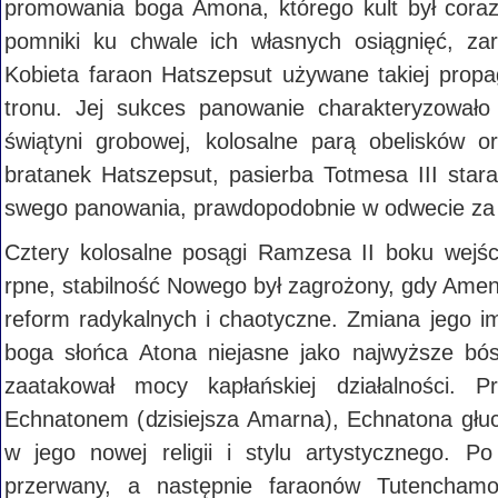
promowania boga Amona, którego kult był cora
pomniki ku chwale ich własnych osiągnięć, za
Kobieta faraon Hatszepsut używane takiej propa
tronu. Jej sukces panowanie charakteryzował
świątyni grobowej, kolosalne parą obelisków 
bratanek Hatszepsut, pasierba Totmesa III stara
swego panowania, prawdopodobnie w odwecie za u
Cztery kolosalne posągi Ramzesa II boku wejśc
rpne, stabilność Nowego był zagrożony, gdy Amenh
reform radykalnych i chaotyczne. Zmiana jego i
boga słońca Atona niejasne jako najwyższe bóst
zaatakował mocy kapłańskiej działalności. P
Echnatonem (dzisiejsza Amarna), Echnatona głuc
w jego nowej religii i stylu artystycznego. Po
przerwany, a następnie faraonów Tutenchamo