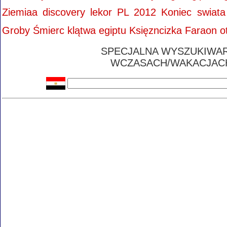
Ziemiaa discovery lekor PL 2012 Koniec swia
Groby Śmierc klątwa egiptu Księzncizka Faraon ot
SPECJALNA WYSZUKIWAR
WCZASACH/WAKACJAC