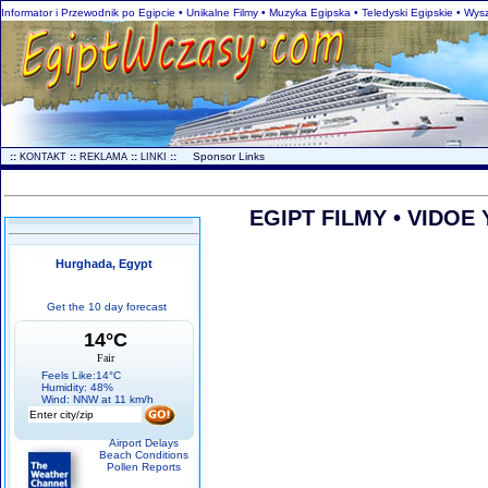
Informator i Przewodnik po Egipcie • Unikalne Filmy • Muzyka Egipska • Teledyski Egipskie • Wysz
..
::
::
::
::
...
Sponsor Links
KONTAKT
REKLAMA
LINKI
EGIPT FILMY • VIDOE
Hurghada, Egypt
Get the 10 day forecast
14°C
Fair
Feels Like:14°C
Humidity: 48%
Wind: NNW at 11 km/h
Airport Delays
Beach Conditions
Pollen Reports