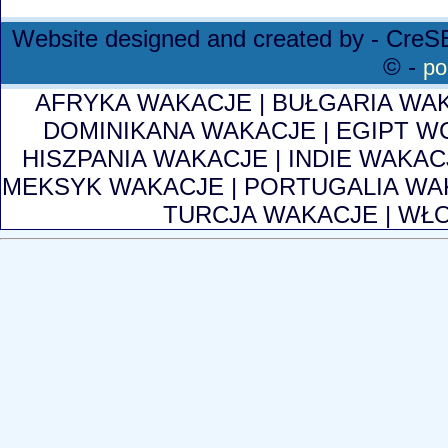
Website designed and created by - Cre
© -
po
AFRYKA WAKACJE
|
BUŁGARIA WA
DOMINIKANA WAKACJE
|
EGIPT W
HISZPANIA WAKACJE
|
INDIE WAKAC
MEKSYK WAKACJE
|
PORTUGALIA WA
TURCJA WAKACJE
|
WŁO