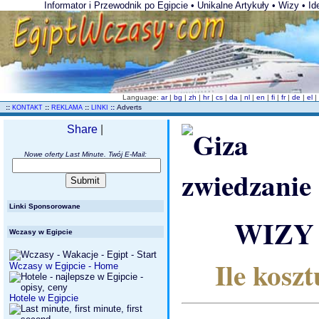
Informator i Przewodnik po Egipcie • Unikalne Artykuły • Wizy • 
Language:
ar
|
bg
|
zh
|
hr
|
cs
|
da
|
nl
|
en
|
fi
|
fr
|
de
|
el
|
..
::
::
::
::
Adverts
KONTAKT
REKLAMA
LINKI
Share
|
Nowe oferty Last Minute. Twój E-Mail:
Linki Sponsorowane
WIZY 
Wczasy w Egipcie
Ile kosz
Wczasy w Egipcie - Home
Hotele w Egipcie