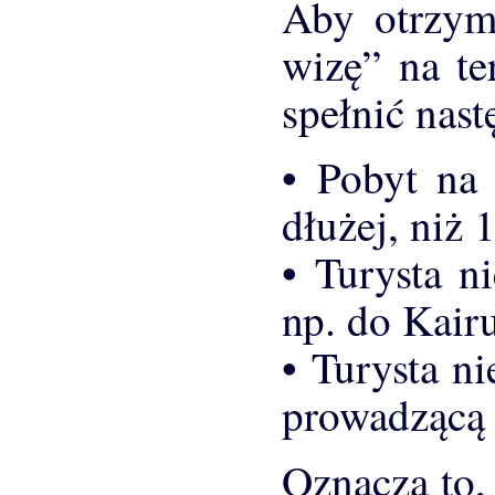
Aby otrzyma
wizę” na te
spełnić nas
• Pobyt na
dłużej, niż 
• Turysta n
np. do Kair
• Turysta ni
prowadzącą 
Oznacza to,