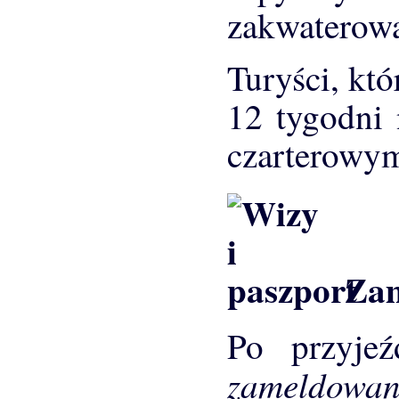
zakwaterowa
Turyści, któ
12 tygodni 
czarterowy
Zam
Po przyjeź
zameldowan