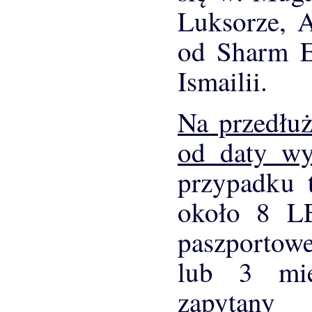
Luksorze, A
od Sharm E
Ismailii.
Na przedłuż
od daty wy
przypadku t
około 8 LE
paszportow
lub 3 mie
zapytan