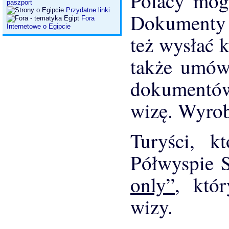
Polacy mogą
paszport
Przydatne linki
Dokumenty 
Fora
Internetowe o Egipcie
też wysłać 
także umówi
dokumentów 
wizę. Wyrob
Turyści, k
Półwyspie 
only”
, któ
wizy.