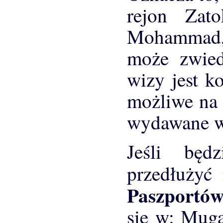
rejon Zat
Mohammad, 
może zwied
wizy jest k
możliwe na 
wydawane w
Jeśli będ
przedłużyć
Paszportów
się w: Mug