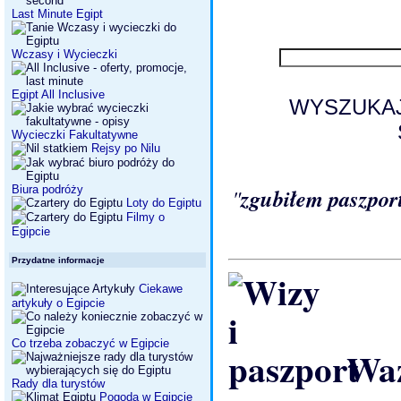
Last Minute Egipt
Wczasy i Wycieczki
Egipt All Inclusive
WYSZUKAJ
Wycieczki Fakultatywne
Rejsy po Nilu
Biura podróży
"
zgubiłem paszpor
Loty do Egiptu
Filmy o
Egipcie
Przydatne informacje
Ciekawe
artykuły o Egipcie
Co trzeba zobaczyć w Egipcie
Waż
Rady dla turystów
Pogoda w Egipcie