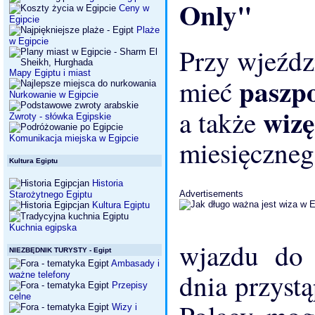
Only"
Ceny w
Egipcie
Plaże
w Egipcie
Przy wjeźdz
Mapy Egiptu i miast
paszpo
mieć
Nurkowanie w Egipcie
wizę
a także
Zwroty - słówka Egipskie
Komunikacja miejska w Egipcie
miesięczneg
Kultura Egiptu
Historia
Advertisements
Starożytnego Egiptu
Kultura Egiptu
Kuchnia egipska
wjazdu do 
NIEZBĘDNIK TURYSTY - Egipt
Ambasady i
dnia przystą
ważne telefony
Przepisy
celne
Wizy i