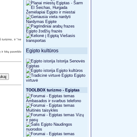
Žemėlapiai Egipto ir miestai
Nardymas Egipte
Egipto žodžių frazės
Viešasis
turizmo, ir "ne
transportas
Egipto kultūros
 ir kitų paveldo
Istorija Senovės
Egiptas
Egipto kultūros
Egipto
virtuvė
TOOLBOX turizmo - Egiptas
Ambasados ​​ir svarbus telefono
Muitinės taisyklės
Vizų
ir pasų
Naudingos
nuorodos