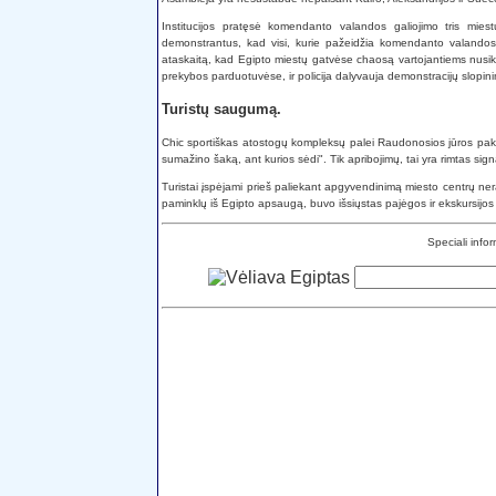
Institucijos pratęsė komendanto valandos galiojimo tris mie
demonstrantus, kad visi, kurie pažeidžia komendanto valandos, 
ataskaitą, kad Egipto miestų gatvėse chaosą vartojantiems nusik
prekybos parduotuvėse, ir policija dalyvauja demonstracijų slopin
Turistų saugumą.
Chic sportiškas atostogų kompleksų palei Raudonosios jūros pakr
sumažino šaką, ant kurios sėdi". Tik apribojimų, tai yra rimtas signa
Turistai įspėjami prieš paliekant apgyvendinimą miesto centrų ner
paminklų iš Egipto apsaugą, buvo išsiųstas pajėgos ir ekskursijos
Speciali info