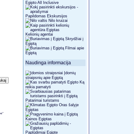
Egipto All Inclusive
Papildomas Ekskursijos
Nilo kruizai
Kelionių agentai
Skrydžiai į
Egiptą
Filmai apie
Egiptą
Naudinga informacija
Įdomių
straipsnių apie Egiptą
Ką
reikia pamatyti
Patarimai turistams
Oras šalyje
Egiptas
be"
Kainos Egiptas
Paplūdimiai Egipte