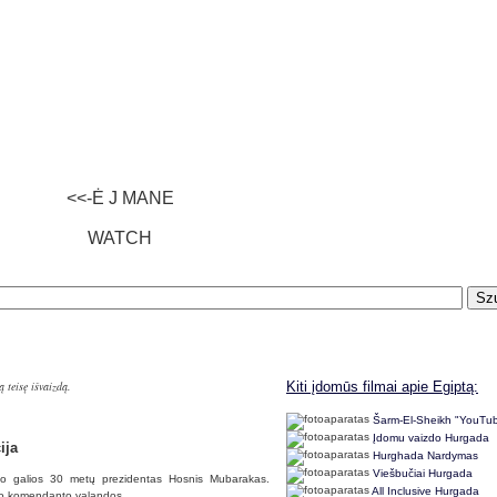
<<-Ė J MANE
WATCH
ą teisę išvaizdą.
Kiti įdomūs filmai apie Egiptą:
Šarm-El-Sheikh "YouTu
Įdomu vaizdo Hurgada
ija
Hurghada Nardymas
Viešbučiai Hurgada
inimo galios 30 metų prezidentas Hosnis Mubarakas.
All Inclusive Hurgada
eco komendanto valandos.