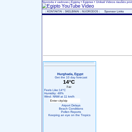
Nuoroda ir vadovas į Egiptą • Egiptas • Unikali Videos riaušės prot
..
:
:
:
:
...
Sponsor Links
KONTAKTAI
SKELBIMAI
NUORODOS
Hurghada, Egypt
Get the 10 day forecast
14°C
Fair
Feels Like:14°C
Humidity: 48%
Wind: NNW at 11 km/h
Airport Delays
Beach Conditions
Pollen Reports
Keeping an eye on the Tropics