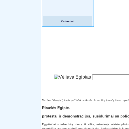
Partneriai:
Vertimo "Google", kuris gali būti netikslūs. Ar ne kitų įdomių filmų, sąraš
Riaušės Egipte.
protestai ir demonstracijos, susidūrimai su polic
Egiptiečiai sutelkė kitą dieną iš eilės, reikalauja atsistatyd
Asamblėja yra nesustabdė nepaisant Kairo, Aleksandrijos ir Su