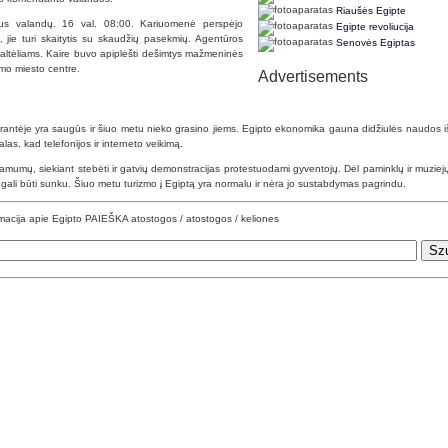
Riaušės Egipte
stus valandų. 16 val. 08:00. Kariuomenė perspėjo
Egipte revoliucija
jie turi skaitytis su skaudžių pasekmių. Agentūros
Senovės Egiptas
altėliams. Kaire buvo apiplėšti dešimtys mažmeninės
imo miesto centre.
Advertisements
antėje yra saugūs ir šiuo metu nieko grasino jiems. Egipto ekonomika gauna didžiulės naudos iš 
las, kad telefonijos ir interneto veikimą.
amumų, siekiant stebėti ir gatvių demonstracijas protestuodami gyventojų. Dėl paminklų ir muziejų
 gali būti sunku. Šiuo metu turizmo į Egiptą yra normalu ir nėra jo sustabdymas pagrindu.
rmacija apie Egipto PAIEŠKA atostogos / atostogos / keliones