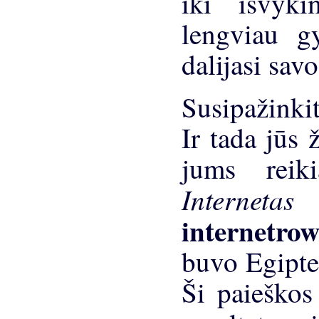
iki išvyk
lengviau g
dalijasi sa
Susipažink
Ir tada jūs 
jums reik
Internet
internetro
buvo Egipte,
Ši paieškos