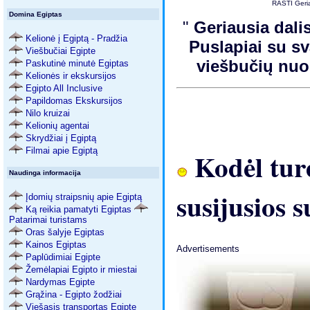
RASTI Geria
Domina Egiptas
"
Geriausia dali
Kelionė į Egiptą - Pradžia
Puslapiai su s
Viešbučiai Egipte
viešbučių n
Paskutinė minutė Egiptas
Kelionės ir ekskursijos
Egipto All Inclusive
Papildomas Ekskursijos
Nilo kruizai
Kelionių agentai
Skrydžiai į Egiptą
Filmai apie Egiptą
Kodėl turė
Naudinga informacija
susijusios 
Įdomių straipsnių apie Egiptą
Ką reikia pamatyti Egiptas
Patarimai turistams
Oras šalyje Egiptas
Kainos Egiptas
Advertisements
Paplūdimiai Egipte
Žemėlapiai Egipto ir miestai
Nardymas Egipte
Grąžina - Egipto žodžiai
Viešasis transportas Egipte