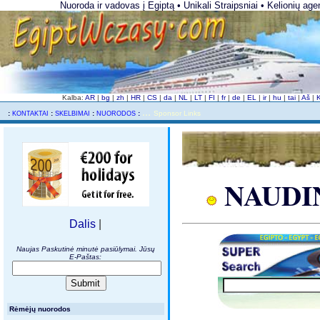
Nuoroda ir vadovas į Egiptą • Unikali Straipsniai • Kelionių age
Kalba:
AR
|
bg
|
zh
|
HR
|
CS
|
da
|
NL
|
LT
|
FI
|
fr
|
de
|
EL
|
ir
|
hu
|
tai
|
Aš
|
...
..
:
:
:
:
Sponsor Links
KONTAKTAI
SKELBIMAI
NUORODOS
NAUDIN
Dalis
|
Naujas Paskutinė minutė pasiūlymai. Jūsų
E-Paštas:
Rėmėjų nuorodos