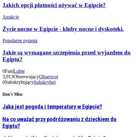
Jakich opcji płatności używać w Egipcie?
Atrakcje
Życie nocne w Egipcie - kluby nocne i dyskoteki.
Popularne pytania
Jakie są wymagane szczepienia przed wyjazdem do
Egiptu?
0
Fani
Lubię
3,913
Obserwujący
Obserwuj
0
Subskrybujący
Subskrybuj
Don't Miss
Jaka jest pogoda i temperatury w Egipcie?
Na co uważać przy podróżowaniu z dzieckiem do
Egiptu?