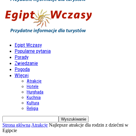
Egipt Wczasy
Popularne pytania
Porady
Zwiedzanie
Pogoda
WIęcej
Atrakcje
Hotele
Hurghada
Kuchnia
Kultura
Religia
Strona główna
Atrakcje
Najlepsze atrakcje dla rodzin z dziećmi w
Egipcie