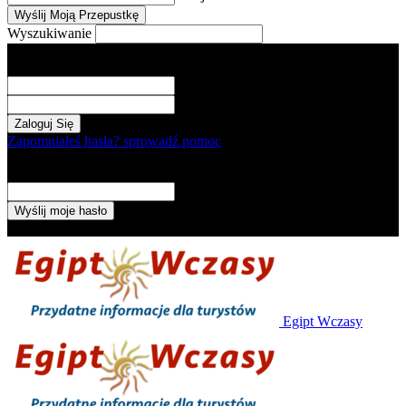
Wyszukiwanie
Zaloguj
Witamy! Zaloguj się na swoje konto
Twoja nazwa użytkownika
Twoje hasło
Zapomniałeś hasła? sprowadź pomoc
Odzyskiwanie hasła
Odzyskaj swoje hasło
Twój e-mail
Hasło zostanie wysłane e-mailem.
Egipt Wczasy