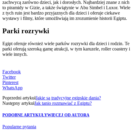
zachwycą zarówno dzieci, jak i dorosłych. Najbardziej znane z nich
to piramidy w Gizie, a także świątynie w Abu Simbel i Luxor. Wiele
z tych ruin jest bardzo przyjaznych dla dzieci i oferuje ciekawe
wystawy i filmy, które umożliwiają im zrozumienie historii Egiptu.
Parki rozrywki
Egipt oferuje również wiele parków rozrywki dla dzieci i rodzin. Te
parki oferują szeroką gamę atrakcji, w tym karuzele, roller coastery i
wiele innych.
Facebook
Twitter
Pinterest
WhatsApp
Poprzedni artykuł
Jakie są tradycyjne egipskie dania?
Następny artykuł
Jak tanio rozmawiać z Egiptu?
PODOBNE ARTYKUŁY
WIĘCEJ OD AUTORA
Popularne pytania