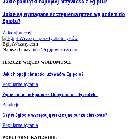
Jakie pamiątki najlepiej przywieść z Egiptu?
Jakie są wymagane szczepienia przed wyjazdem do
Egiptu?
Załaduj więcej
EgiptWczasy.com
Napisz do nas:
info@egiptwczasy.com
JESZCZE WIĘCEJ WIADOMOŚCI
Jakich opcji płatności używać w Egipcie?
Popularne pytania
Życie nocne w Egipcie - kluby nocne i dyskoteki.
Atrakcje
Czy w Egipcie występują wakacyjne burze piaskowe?
Popularne pytania
POPULARNE KATEGORIE