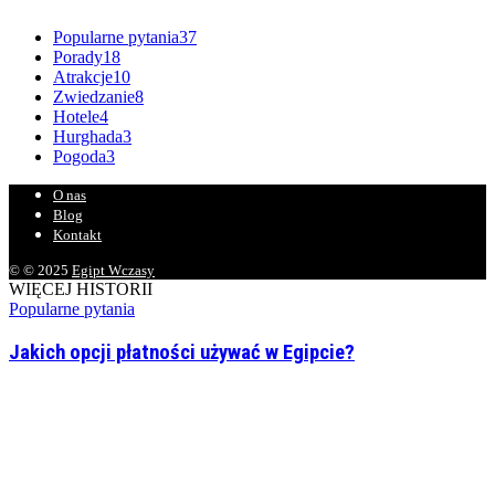
Popularne pytania
37
Porady
18
Atrakcje
10
Zwiedzanie
8
Hotele
4
Hurghada
3
Pogoda
3
O nas
Blog
Kontakt
© © 2025
Egipt Wczasy
WIĘCEJ HISTORII
Popularne pytania
Jakich opcji płatności używać w Egipcie?