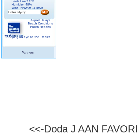
Feels Like:14°C
Humidity: 48%
Wind: NNW at 11 km/h
Airport Delays
Beach Conditions
Pollen Reports
Keeping an eye on the Tropics
Partners:
<<-Doda J AAN FAVO