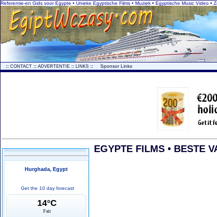
Referentie-en Gids voor Egypte • Unieke Egyptische Films • Muziek • Egyptische Music Video • 
..
::
::
::
::
...
Sponsor Links
CONTACT
ADVERTENTIE
LINKS
EGYPTE FILMS • BESTE V
Hurghada, Egypt
Get the 10 day forecast
14°C
Fair