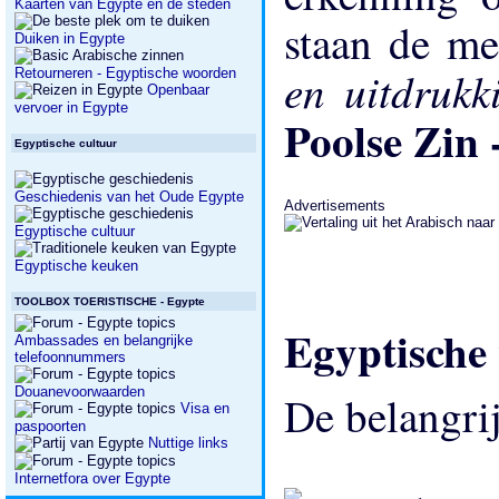
Kaarten van Egypte en de steden
staan ​​de m
Duiken in Egypte
en uitdruk
Retourneren - Egyptische woorden
Openbaar
vervoer in Egypte
Poolse Zin 
Egyptische cultuur
Geschiedenis van het Oude Egypte
Advertisements
Egyptische cultuur
Egyptische keuken
TOOLBOX TOERISTISCHE - Egypte
Egyptische
Ambassades en belangrijke
telefoonnummers
Douanevoorwaarden
De belangri
Visa en
paspoorten
Nuttige links
Internetfora over Egypte