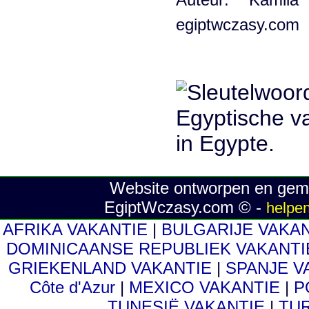
egiptwczasy.com
Website ontworpen en gema
EgiptWczasy.com © -
helpen
AFRIKA VAKANTIE
|
BULGARIJE VAKA
DOMINICAANSE REPUBLIEK VAKANT
GRIEKENLAND VAKANTIE
|
SPANJE V
Côte d'Azur
|
MEXICO VAKANTIE
|
P
TUNESIË VAKANTIE
|
TUR