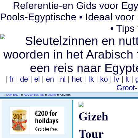
Referentie-en Gids voor Egy
Pools-Egyptische • Ideaal voor
• Tips
|
fr
|
de
|
el
|
en
|
nl
|
het
|
Ik
|
ko
|
lv
|
lt
|
Groot-
..
::
::
::
::
Adverts
CONTACT
ADVERTENTIE
LINKS