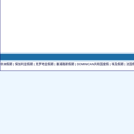
非洲假期
|
保加利亚假期
|
克罗地亚假期
|
塞浦路斯假期
|
DOMINICAN共和国度假
|
埃及假期
|
法国