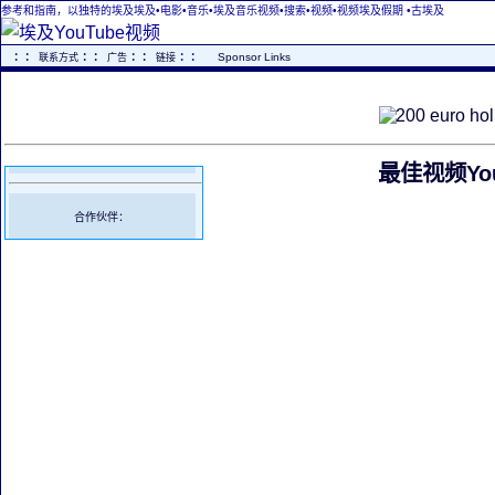
参考和指南，以独特的埃及埃及•电影•音乐•埃及音乐视频•搜索•视频•视频埃及假期
•古埃及
..
：：
：：
：：
：：
...
Sponsor Links
联系方式
广告
链接
最佳视频You
合作伙伴：