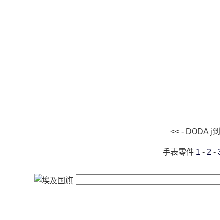
<< - DODA 
手表零件
1
-
2
-