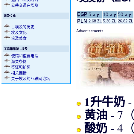
公共交通在埃及
EGP
ج.م 50
ج.م 10
ج.م 5
埃及文化
PLN
2.68 ZL
5.36 ZL
26.82 ZL
古埃及的历史
Advertisements
埃及文化
埃及美食
工具箱旅游 - 埃及
使馆和重要电话
海关条例
签证和护照
相关链接
关于埃及的互联网论坛
1升牛奶
黄油
- 
酸奶
- 