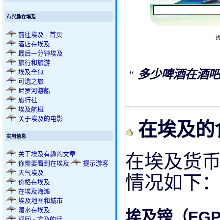
有兴趣在埃及
前往埃及 - 首页
酒店在埃及
最后一分钟埃及
旅行和旅游
“
多少啤酒在酒
埃及全包
可选之旅
尼罗河游船
旅行社
埃及航班
在埃及的
关于埃及的电影
实用信息
在埃及货币
关于埃及有趣的文章
你需要看到在埃及
提示游客
天气埃及
情况如下
价格在埃及
在埃及海滩
埃及地图和城市
潜水在埃及
埃及镑（EG
返回 - 埃及的话