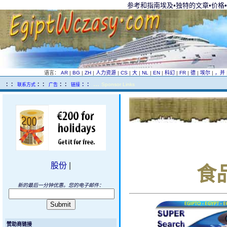
参考和指南埃及•独特的文章•价格
语言：
AR
|
BG
|
ZH
|
人力资源
|
CS
|
大
|
NL
|
EN
|
科幻
|
FR
|
德
|
埃尔
|
，并
...
..
：：
：：
：：
：：
Sponsor Links
联系方式
广告
链接
食
股份
|
新的最后一分钟优惠。您的电子邮件：
赞助商链接