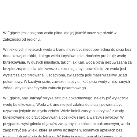
W Egipcie jest dostępna woda pitna, ale jej jakość może się różnić w
zależności od regionu.
W niektórych miejscach woda z kranu może być nieodpowiednia do picia bez
dodatkowej obróbki, dlatego wielu turystów i mieszkańców preferuje
wodę
butelkowaną
. W dużych miastach, takich jak Kair, woda pitna jest uważana za
bezpieczną do picia, ale zawsze zaleca się, aby upewnić się, że woda jest
wystarczająco filtrowana i uzdatniona, zwłaszcza jeśli masz wrażliwy układ
pokarmowy. W każdym razie, zawsze należy unikać picia wody z nieznanych
źródeł, aby uniknąć ryzyka zatrucia pokarmowego.
W Egipcie, aby uniknąć ryzyka zatrucia pokarmowego, należy pić wyłącznie
wodę butelkowaną. Woda z kranu nie jest zdatna do picia i powinna być
używana jedynie do mycia zębów. Wiele hoteli zaczyna korzystać z wody
butelkowanej do przygotowywania posiłków i mycia warzyw i owoców. W
przypadku wystąpienia objawów związanych z układem pokarmowym, warto
zaopatrzyć się w leki, które są łatwo dostępne w lokalnych aptekach bez
recepty, lub udać się do lekarza. W Egipcie panują wysokie temperatury,