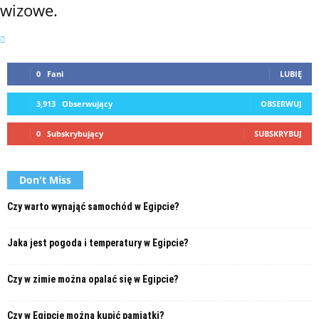
wizowe.
0
Fani
LUBIĘ
3,913
Obserwujący
OBSERWUJ
0
Subskrybujący
SUBSKRYBUJ
Don't Miss
Czy warto wynająć samochód w Egipcie?
Jaka jest pogoda i temperatury w Egipcie?
Czy w zimie można opalać się w Egipcie?
Czy w Egipcie można kupić pamiątki?