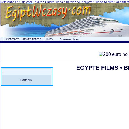
Referentie-en Gids voor Egypte • Unieke Video • Hotels • All Inclusive • Video Search • appart
..
::
::
::
::
...
Sponsor Links
CONTACT
ADVERTENTIE
LINKS
EGYPTE FILMS • B
Partners: