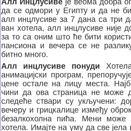
Алл Инцлусиве
је веома добра о
да се одмори у Египту и да не би
алл инцлусиве за 7 дана са три д
ван хотела, алл инцлусиве није до
за то са оним што ће бити користи
пансиона и вечера се не разлику
битно много.
Алл инцлусиве понуди
Хотел
анимацијски програм, препоручуј
цене остале на лицу места. Најб
чини да ова страница не може 
следеће ствари су укључени: дор
вечеру и грицкалице између обро
безалкохолна пића. Мени може 
хотела. Имајте на уму да све јела