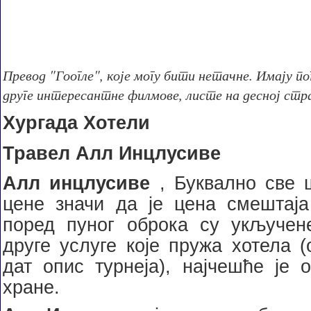
Превод "Гоогле", које могу бити нетачне. Имају по
друге интересантне филмове, листе на десној стр
Хургада Хотели
Травел Алл Инцлусиве
Алл инцлусиве
, Буквално све 
цене значи да је цена смештаја
поред пуног оброка су укључен
друге услуге које пружа хотела 
дат опис турнеја), најчешће је 
хране.