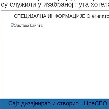
су служили у изабраној пута хотел
СПЕЦИЈАЛНА ИНФОРМАЦИЈЕ О египатски
Сајт дизајнирао и створио - ЦреСЕО