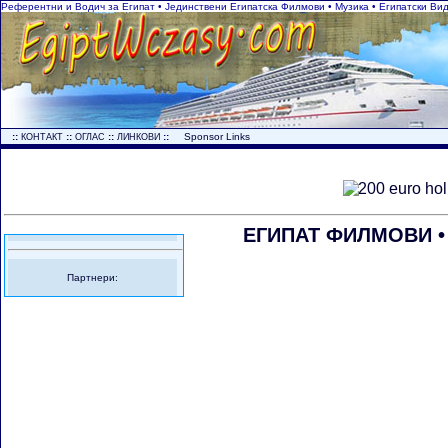
Референтни и Водич за Египат • Јединствени Египатска Филмови • Музика • Египатски Ви
..
::
::
::
::
...
Sponsor Links
КОНТАКТ
ОГЛАС
ЛИНКОВИ
ЕГИПАТ ФИЛМОВИ • 
Партнери: