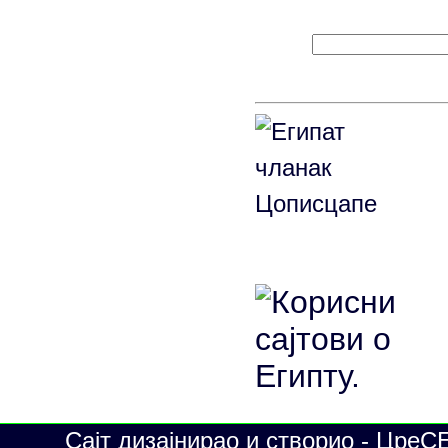
Сајт дизајнирао и створио - ЦреС