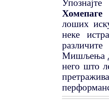
Упознај
Хомепаг
лоших иску
неке ист
различи
Мишљења др
него што л
претражи
перформанс