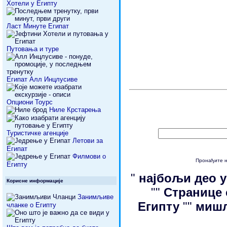
Хотели у Египту
Ласт Минуте Египат
Путовања и туре
Египат Алл Инцлусиве
Опциони Тоурс
Ниле Крстарења
Туристичке агенције
Летови за
Египат
Филмови о
Пронађите 
Египту
"
најбољи део 
Корисне информације
""
Странице
Занимљиве
Египту
""
мишљ
чланке о Египту