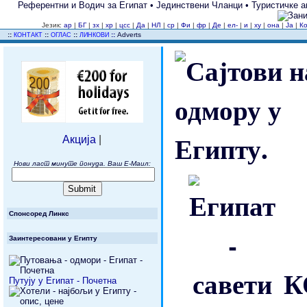
Референтни и Водич за Египат • Јединствени Чланци • Туристичке аг
Језик:
ар
|
БГ
|
зх
|
хр
|
цсс
|
Да
|
НЛ
|
ср
|
Фи
|
фр
|
Де
|
ел-
|
и
|
ху
|
она
|
Ја
|
К
..
::
::
::
::
Adverts
КОНТАКТ
ОГЛАС
ЛИНКОВИ
Акција
|
Нови ласт минуте понуда. Ваш Е-Маил:
Спонсоред Линкс
Заинтересовани у Египту
К
Путују у Египат - Почетна