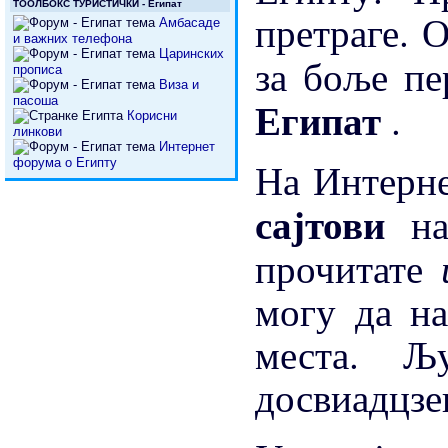
ТООЛБОКС ТУРИСТИЧКИ - Египат
претраге. 
Амбасаде
и важних телефона
Царинских
за боље п
прописа
Виза и
Египат
пасоша
.
Корисни
линкови
Интернет
На Интерне
форума о Египту
сајтови
н
прочитате
могу да н
места. Љ
досвиадцзе