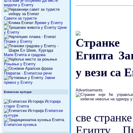
Шта вам је потребно да бисте
видели у Египту
Савети за туристе
Време у Египту
Цене
у Египту
Плаже у Египту
Заш
Мапе Египта и градова
Роњење у Египту
у вези са 
Повратак - Египатски речи
Јавни
превоз у Египту
Advertisements
Египатске културе
Историја
старог Египта
Египатске
све странк
културе
Египту.
П
Египатски кухиња