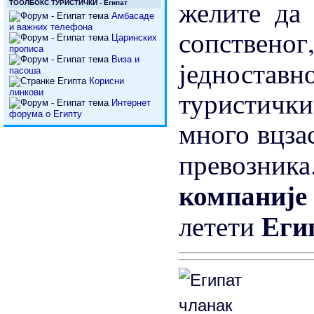
желите да
ТООЛБОКС ТУРИСТИЧКИ - Египат
Амбасаде
и важних телефона
сопствен
Царинских
прописа
Виза и
једност
пасоша
Корисни
туристички
линкови
Интернет
форума о Египту
много вцзас
превозник
компаниј
Еги
летети