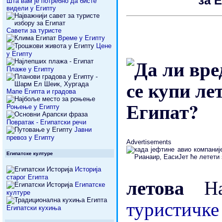
за 
Шта вам је потребно да бисте
видели у Египту
Савети за туристе
Време у Египту
Цене
у Египту
Плаже у Египту
Мапе Египта и градова
Роњење у Египту
Повратак - Египатски речи
Јавни
превоз у Египту
Advertisements
Египатске културе
Историја
летова
старог Египта
Н
Египатске
културе
туристичк
Египатски кухиња