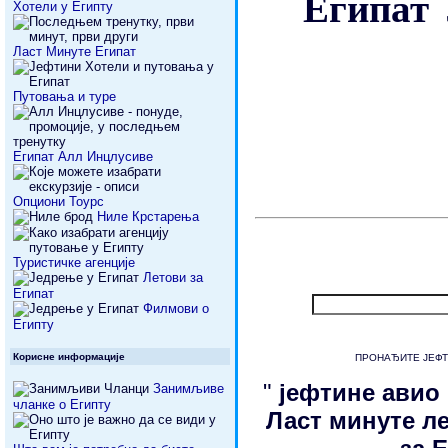
Хотели у Египту
Ласт Минуте Египат
Путовања и туре
Египат Алл Инцлусиве
Опциони Тоурс
Ниле Крстарења
Туристичке агенције
Летови за
Египат
Филмови о
Египту
Корисне информације
ПРОНАЂИТЕ ЈЕФТИ
"
јефтине авио 
Занимљиве
чланке о Египту
Ласт минуте л