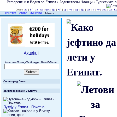
Референтни и Водич за Египат • Јединствени Чланци • Туристичке аг
Језик:
ар
|
БГ
|
зх
|
хр
|
цсс
|
Да
|
НЛ
|
ср
|
Фи
|
фр
|
Де
|
ел-
|
и
|
ху
|
она
|
Ја
|
К
..
::
::
::
::
Adverts
КОНТАКТ
ОГЛАС
ЛИНКОВИ
Акција
|
Нови ласт минуте понуда. Ваш Е-Маил:
Спонсоред Линкс
Заинтересовани у Египту
Путују у Египат - Почетна